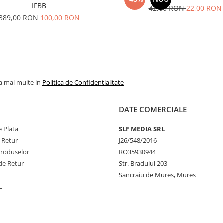
IFBB
42,00 RON
22,00 RON
389,00 RON
100,00 RON
la mai multe in
Politica de Confidentialitate
DATE COMERCIALE
 Plata
SLF MEDIA SRL
e Retur
J26/548/2016
Produselor
RO35930944
de Retur
Str. Bradului 203
Sancraiu de Mures, Mures
L