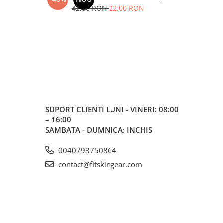
42,00 RON
22,00 RON
5
SUPORT CLIENTI
LUNI - VINERI: 08:00
– 16:00
SAMBATA - DUMNICA: INCHIS
0040793750864
contact@fitskingear.com