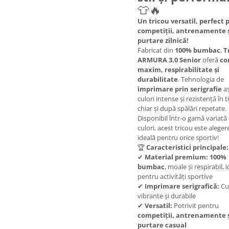
👕🔥
Un tricou versatil, perfect
competiții, antrenamente 
purtare zilnică!
Fabricat din
100% bumbac
,
T
ARMURA 3.0 Senior
oferă
co
maxim, respirabilitate și
durabilitate
. Tehnologia de
imprimare prin serigrafie
as
culori intense și rezistență în 
chiar și după spălări repetate.
Disponibil într-o gamă variată
culori, acest tricou este aleger
ideală pentru orice sportiv!
🏆
Caracteristici principale:
✔
Material premium:
100%
bumbac
, moale și respirabil, i
pentru activități sportive
✔
Imprimare serigrafică:
Cul
vibrante și durabile
✔
Versatil:
Potrivit pentru
competiții, antrenamente 
purtare casual