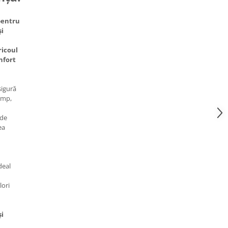
 pentru
și
ricoul
nfort
igură
timp,
 de
ea
deal
ori
și