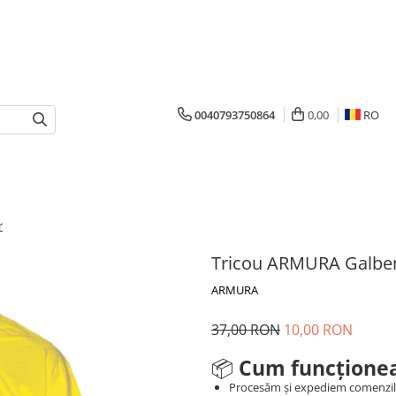
0040793750864
0,00
RO
r
Tricou ARMURA Galben
ARMURA
37,00 RON
10,00 RON
📦
Cum funcționea
Procesăm și expediem comenzi