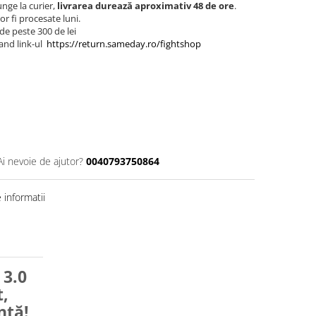
nge la curier,
livrarea durează aproximativ 48 de ore
.
r fi procesate luni.
de peste 300 de lei
and link-ul
https://return.sameday.ro/fightshop
Ai nevoie de ajutor?
0040793750864
informatii
3.0
t,
nță!