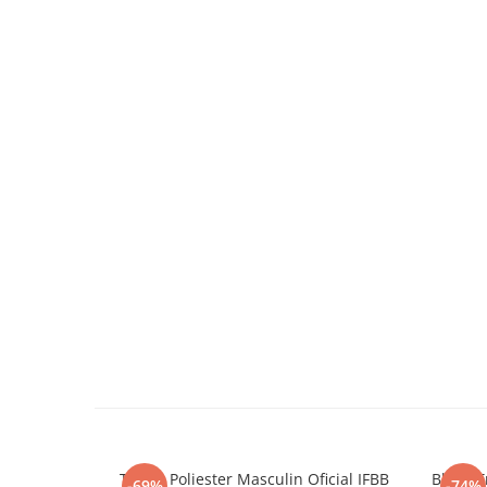
Tricou Poliester Masculin Oficial IFBB
Bluza T
-69%
-74%