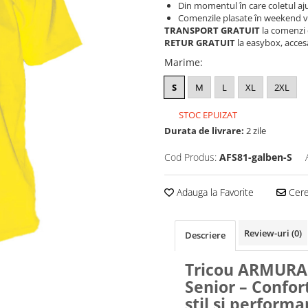
Din momentul în care coletul aju
Comenzile plasate în weekend vo
TRANSPORT GRATUIT
la comenzi 
RETUR GRATUIT
la easybox, acces
Marime
:
S
M
L
XL
2XL
STOC EPUIZAT
Durata de livrare:
2 zile
Cod Produs:
AFS81-galben-S
Adauga la Favorite
Cere 
Review-uri
(0)
Descriere
Tricou ARMURA 
Senior – Confor
stil și performa