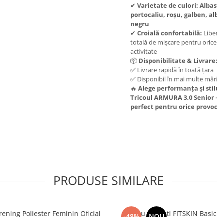
✔
Varietate de culori:
Albas
portocaliu, roșu, galben, alb
negru
✔
Croială confortabilă:
Libe
totală de mișcare pentru orice
activitate
📦
Disponibilitate & Livrare
✅ Livrare rapidă în toată țara
✅ Disponibil în mai multe măr
🔥
Alege performanța și stil
Tricoul ARMURA 3.0 Senior 
perfect pentru orice provo
PRODUSE SIMILARE
rening Poliester Feminin Oficial
Maiou Barbati FITSKIN Basic
-48%
NOU