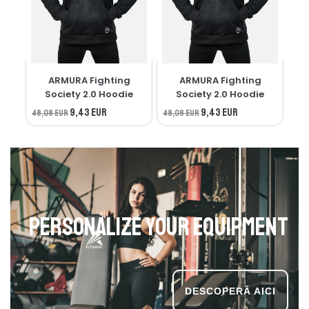
ARMURA Fighting
ARMURA Fighting
M
Society 2.0 Hoodie
Society 2.0 Hoodie
9,43 EUR
9,43 EUR
48,08 EUR
48,08 EUR
34,
Personalize your equipment