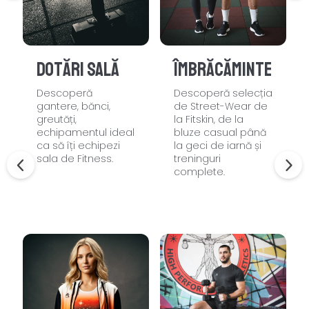
Dotări sală
Îmbrăcăminte
Descoperă
Descoperă selecția
gantere, bănci,
de Street-Wear de
greutăți,
la Fitskin, de la
echipamentul ideal
bluze casual până
ca să îți echipezi
la geci de iarnă și
sala de Fitness.
treninguri
complete.