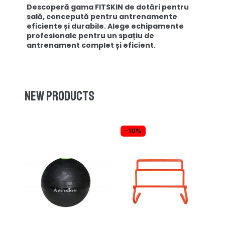
Descoperă gama FITSKIN de dotări pentru
sală, concepută pentru antrenamente
eficiente și durabile. Alege echipamente
profesionale pentru un spațiu de
antrenament complet și eficient.
New products
-10%
-