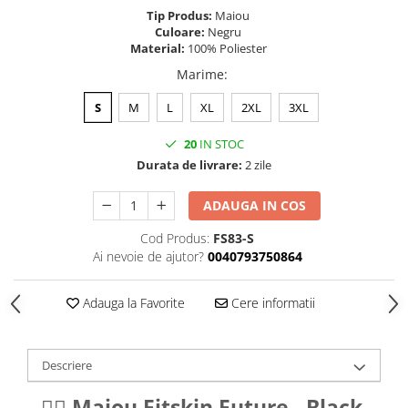
Tip Produs:
Maiou
Culoare:
Negru
Material:
100% Poliester
Marime
:
S
M
L
XL
2XL
3XL
20
IN STOC
Durata de livrare:
2 zile
ADAUGA IN COS
Cod Produs:
FS83-S
Ai nevoie de ajutor?
0040793750864
Adauga la Favorite
Cere informatii
Descriere
🏋️‍♂️
Maiou Fitskin Future - Black