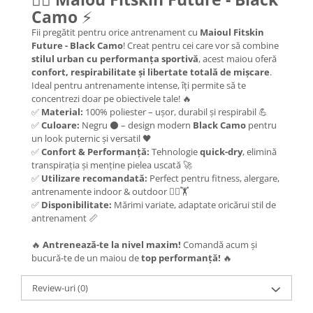
Camo
⚡
Fii pregătit pentru orice antrenament cu
Maioul Fitskin
Future - Black Camo
! Creat pentru cei care vor să combine
stilul urban cu performanța sportivă
, acest maiou oferă
confort, respirabilitate și libertate totală de mișcare
.
Ideal pentru antrenamente intense, îți permite să te
concentrezi doar pe obiectivele tale! 🔥
✅
Material:
100% poliester – ușor, durabil și respirabil 💪
✅
Culoare:
Negru ⚫ – design modern
Black Camo
pentru
un look puternic și versatil 🖤
✅
Confort & Performanță:
Tehnologie
quick-dry
, elimină
transpirația și menține pielea uscată 🚀
✅
Utilizare recomandată:
Perfect pentru fitness, alergare,
antrenamente indoor & outdoor 🏃‍♂️🏋️
✅
Disponibilitate:
Mărimi variate, adaptate oricărui stil de
antrenament 📏
🔥
Antrenează-te la nivel maxim!
Comandă acum și
bucură-te de un maiou de
top performanță!
🔥
Review-uri
(0)