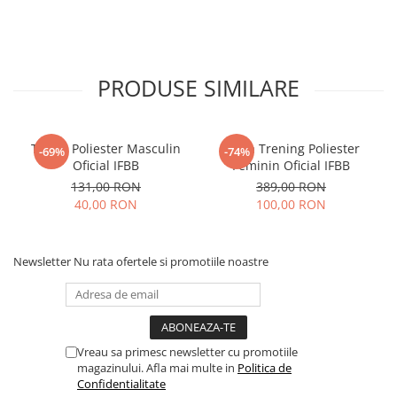
PRODUSE SIMILARE
Tricou Poliester Masculin
Bluza Trening Poliester
-69%
-74%
Oficial IFBB
Feminin Oficial IFBB
131,00 RON
389,00 RON
40,00 RON
100,00 RON
Newsletter
Nu rata ofertele si promotiile noastre
Vreau sa primesc newsletter cu promotiile
magazinului. Afla mai multe in
Politica de
Confidentialitate