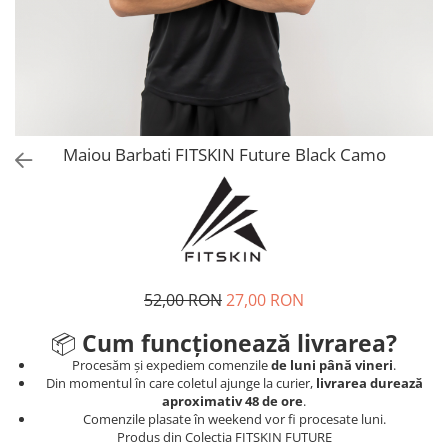
V-Form Shortline
Mingi
Vikings
Saci Exercitii
Berserker
Accesorii Sala
Valkyrie
Acccesori Antrenor
Fitness
Maiou Barbati FITSKIN Future Black Camo
Mingi medicinale
Motricitate și Coordonare
Prim Ajutor
Recuperare și Îcălzire
52,00 RON
27,00 RON
📦
Cum funcționează livrarea?
Procesăm și expediem comenzile
de luni până vineri
.
Din momentul în care coletul ajunge la curier,
livrarea durează
aproximativ 48 de ore
.
Comenzile plasate în weekend vor fi procesate luni.
Produs din Colectia FITSKIN FUTURE