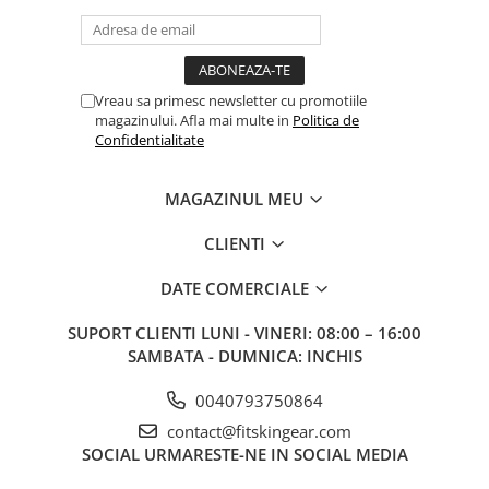
V-Form Shortline
Mingi
Vikings
Saci Exercitii
Berserker
Accesorii Sala
Valkyrie
Vreau sa primesc newsletter cu promotiile
Acccesori Antrenor
magazinului. Afla mai multe in
Politica de
Confidentialitate
Fitness
Mingi medicinale
MAGAZINUL MEU
Motricitate și Coordonare
CLIENTI
Prim Ajutor
DATE COMERCIALE
Recuperare și Îcălzire
SUPORT CLIENTI
LUNI - VINERI: 08:00 – 16:00
SAMBATA - DUMNICA: INCHIS
0040793750864
contact@fitskingear.com
SOCIAL
URMARESTE-NE IN SOCIAL MEDIA