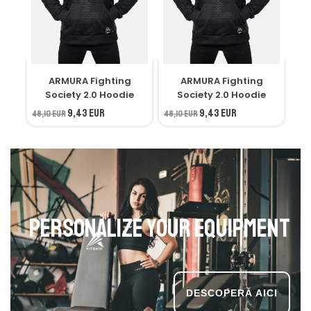
ARMURA Fighting
ARMURA Fighting
M
Society 2.0 Hoodie
Society 2.0 Hoodie
9,43 EUR
9,43 EUR
48,10 EUR
48,10 EUR
34,
Personalize your equipment