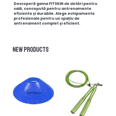
Descoperă gama FITSKIN de dotări pentru
sală, concepută pentru antrenamente
eficiente și durabile. Alege echipamente
profesionale pentru un spațiu de
antrenament complet și eficient.
New products
-