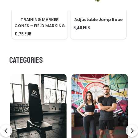
TRAINING MARKER
Adjustable Jump Rope
R
CONES – FIELD MARKING
8,49 EUR
0,75 EUR
7,3
Categories