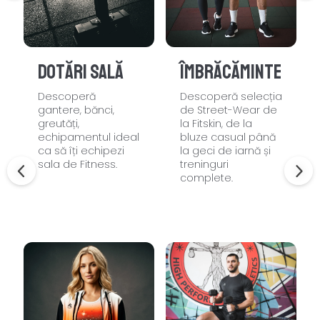
Dotări sală
Îmbrăcăminte
Descoperă
Descoperă selecția
gantere, bănci,
de Street-Wear de
greutăți,
la Fitskin, de la
echipamentul ideal
bluze casual până
ca să îți echipezi
la geci de iarnă și
sala de Fitness.
treninguri
complete.