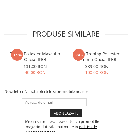
PRODUSE SIMILARE
Tricou Poliester Masculin
Bluza Trening Poliester
-69%
-74%
Oficial IFBB
Feminin Oficial IFBB
131,00 RON
389,00 RON
40,00 RON
100,00 RON
Newsletter
Nu rata ofertele si promotiile noastre
Vreau sa primesc newsletter cu promotiile
magazinului. Afla mai multe in
Politica de