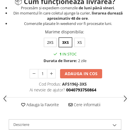
📦
Cum funcționează livrarea?
Procesăm și expediem comenzile
de luni până vineri
.
Din momentul în care coletul ajunge la curier,
livrarea durează
aproximativ 48 de ore
.
Comenzile plasate în weekend vor fi procesate luni.
Marime disponibila
:
2XS
3XS
XS
1
IN STOC
Durata de livrare:
2 zile
ADAUGA IN COS
Cod Produs:
AFS196J-3XS
Ai nevoie de ajutor?
0040793750864
Adauga la Favorite
Cere informatii
Descriere