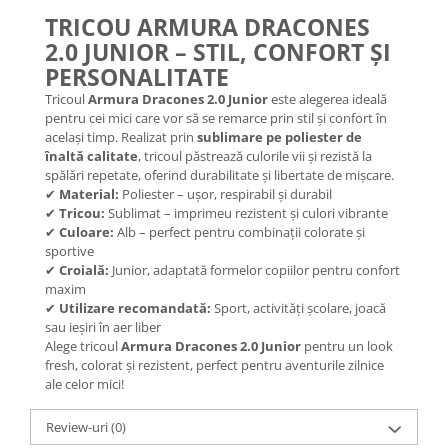
TRICOU ARMURA DRACONES
2.0 JUNIOR – STIL, CONFORT ȘI
PERSONALITATE
Tricoul
Armura Dracones 2.0 Junior
este alegerea ideală
pentru cei mici care vor să se remarce prin stil și confort în
același timp. Realizat prin
sublimare pe poliester de
înaltă calitate
, tricoul păstrează culorile vii și rezistă la
spălări repetate, oferind durabilitate și libertate de mișcare.
✔
Material:
Poliester – ușor, respirabil și durabil
✔
Tricou:
Sublimat – imprimeu rezistent și culori vibrante
✔
Culoare:
Alb – perfect pentru combinații colorate și
sportive
✔
Croială:
Junior, adaptată formelor copiilor pentru confort
maxim
✔
Utilizare recomandată:
Sport, activități școlare, joacă
sau ieșiri în aer liber
Alege tricoul
Armura Dracones 2.0 Junior
pentru un look
fresh, colorat și rezistent, perfect pentru aventurile zilnice
ale celor mici!
Review-uri
(0)