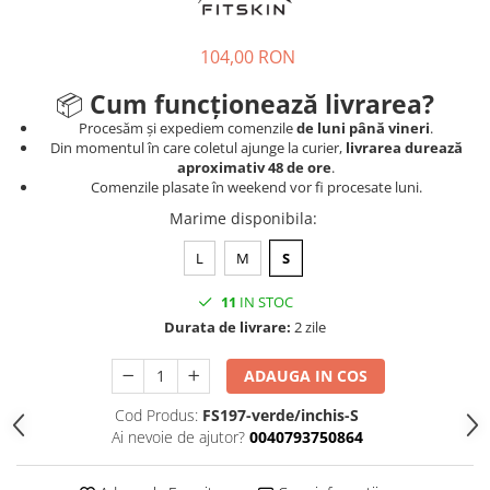
104,00 RON
📦
Cum funcționează livrarea?
Procesăm și expediem comenzile
de luni până vineri
.
Din momentul în care coletul ajunge la curier,
livrarea durează
aproximativ 48 de ore
.
Comenzile plasate în weekend vor fi procesate luni.
Marime disponibila
:
L
M
S
11
IN STOC
Durata de livrare:
2 zile
ADAUGA IN COS
Cod Produs:
FS197-verde/inchis-S
Ai nevoie de ajutor?
0040793750864