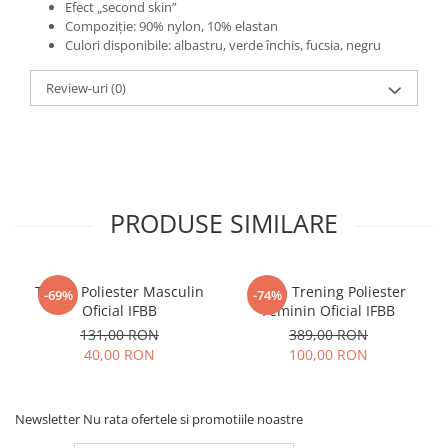
Efect „second skin”
Compoziție: 90% nylon, 10% elastan
Culori disponibile: albastru, verde închis, fucsia, negru
Review-uri
(0)
PRODUSE SIMILARE
Tricou Poliester Masculin
Bluza Trening Poliester
-69%
-74%
Oficial IFBB
Feminin Oficial IFBB
131,00 RON
389,00 RON
40,00 RON
100,00 RON
Newsletter
Nu rata ofertele si promotiile noastre