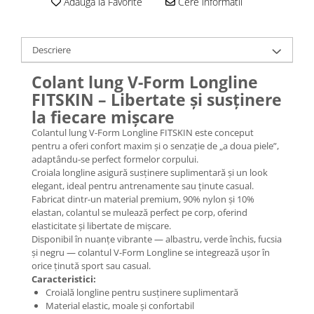
Adauga la Favorite
Cere informatii
Descriere
Colant lung V-Form Longline
FITSKIN – Libertate și susținere
la fiecare mișcare
Colantul lung V-Form Longline FITSKIN este conceput
pentru a oferi confort maxim și o senzație de „a doua piele”,
adaptându-se perfect formelor corpului.
Croiala longline asigură susținere suplimentară și un look
elegant, ideal pentru antrenamente sau ținute casual.
Fabricat dintr-un material premium, 90% nylon și 10%
elastan, colantul se mulează perfect pe corp, oferind
elasticitate și libertate de mișcare.
Disponibil în nuanțe vibrante — albastru, verde închis, fucsia
și negru — colantul V-Form Longline se integrează ușor în
orice ținută sport sau casual.
Caracteristici:
Croială longline pentru susținere suplimentară
Material elastic, moale și confortabil