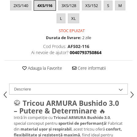
2XS/140
4XS/116
3XS/128
XS/152
S
M
L
XL
STOC EPUIZAT
Durata de livrare:
2 zile
Cod Produs:
AFS02-116
Ai nevoie de ajutor?
0040793750864
Adauga la Favorite
Cere informatii
Descriere
🥋
Tricou ARMURA Bushido 3.0
– Putere & Determinare
🔥
Intră în competiție cu
Tricoul ARMURA Bushido 3.0
,
special conceput pentru
sportivi de performanță
! Fabricat
din
material ușor și respirabil
, acest tricou oferă
confort,
flexibilitate și rezistență maximă
, fiind ideal pentru