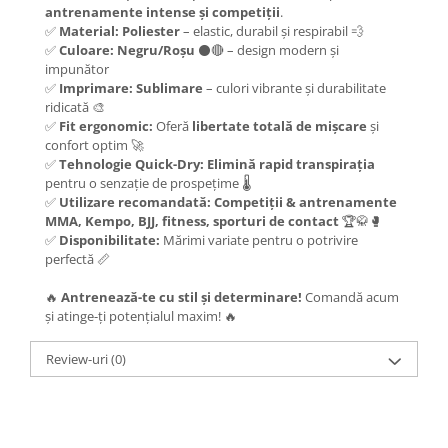
antrenamente intense și competiții
.
✅
Material:
Poliester
– elastic, durabil și respirabil 💨
✅
Culoare:
Negru/Roșu
⚫🔴 – design modern și
impunător
✅
Imprimare:
Sublimare
– culori vibrante și durabilitate
ridicată 🎨
✅
Fit ergonomic:
Oferă
libertate totală de mișcare
și
confort optim 🚀
✅
Tehnologie Quick-Dry:
Elimină rapid transpirația
pentru o senzație de prospețime 🌡️
✅
Utilizare recomandată:
Competiții & antrenamente
MMA, Kempo, BJJ, fitness, sporturi de contact
🏆🥋🥊
✅
Disponibilitate:
Mărimi variate pentru o potrivire
perfectă 📏
🔥
Antrenează-te cu stil și determinare!
Comandă acum
și atinge-ți potențialul maxim! 🔥
Review-uri
(0)