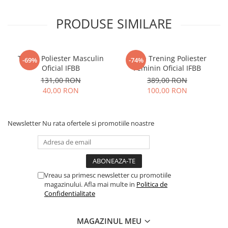
PRODUSE SIMILARE
Tricou Poliester Masculin
Bluza Trening Poliester
-69%
-74%
Oficial IFBB
Feminin Oficial IFBB
131,00 RON
389,00 RON
40,00 RON
100,00 RON
Newsletter
Nu rata ofertele si promotiile noastre
Vreau sa primesc newsletter cu promotiile
magazinului. Afla mai multe in
Politica de
Confidentialitate
MAGAZINUL MEU