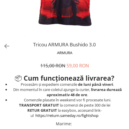
V-Form Shortline
Mingi
Vikings
Saci Exercitii
Berserker
Accesorii Sala
Valkyrie
Acccesori Antrenor
Fitness
Tricou ARMURA Bushido 3.0
Mingi medicinale
ARMURA
Motricitate și Coordonare
115,00 RON
59,00 RON
Prim Ajutor
Recuperare și Îcălzire
📦
Cum funcționează livrarea?
Procesăm și expediem comenzile
de luni până vineri
.
Din momentul în care coletul ajunge la curier,
livrarea durează
aproximativ 48 de ore
.
Comenzile plasate în weekend vor fi procesate luni.
TRANSPORT GRATUIT
la comenzi de peste 300 de lei
RETUR GRATUIT
la easybox, accesand link-
ul
https://return.sameday.ro/fightshop
Marime
: