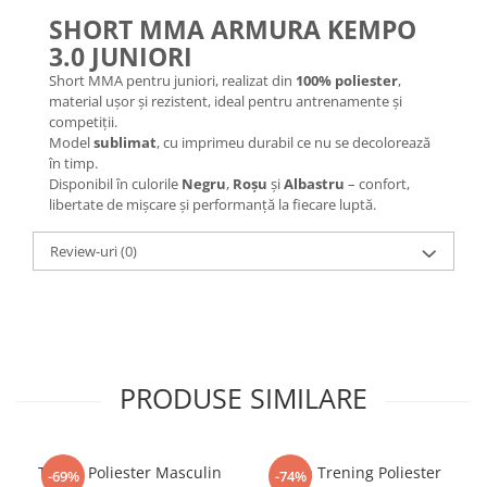
SHORT MMA ARMURA KEMPO
3.0 JUNIORI
Short MMA pentru juniori, realizat din
100% poliester
,
material ușor și rezistent, ideal pentru antrenamente și
competiții.
Model
sublimat
, cu imprimeu durabil ce nu se decolorează
în timp.
Disponibil în culorile
Negru
,
Roșu
și
Albastru
– confort,
libertate de mișcare și performanță la fiecare luptă.
Review-uri
(0)
PRODUSE SIMILARE
Tricou Poliester Masculin
Bluza Trening Poliester
-69%
-74%