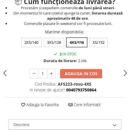
📦
Cum funcționează livrarea?
Procesăm și expediem comenzile
de luni până vineri
.
Din momentul în care coletul ajunge la curier,
livrarea durează
aproximativ 48 de ore
.
Comenzile plasate în weekend vor fi procesate luni.
Marime disponibila
:
2XS/140
3XS/128
4XS/116
XS/152
2
IN STOC
Durata de livrare:
2 zile
ADAUGA IN COS
Cod Produs:
AFS223-rosu-4XS
Ai nevoie de ajutor?
0040793750864
Adauga la Favorite
Cere informatii
Descriere