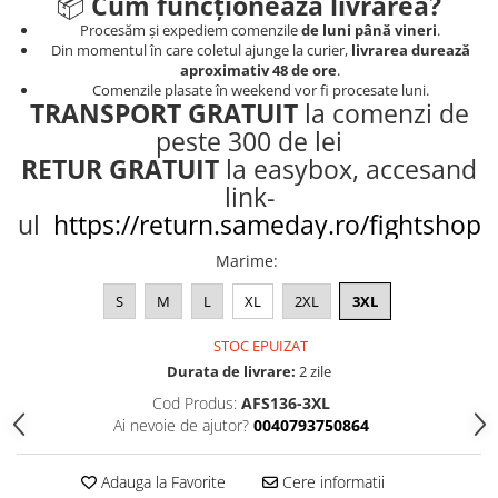
📦
Cum funcționează livrarea?
Procesăm și expediem comenzile
de luni până vineri
.
Din momentul în care coletul ajunge la curier,
livrarea durează
aproximativ 48 de ore
.
Comenzile plasate în weekend vor fi procesate luni.
TRANSPORT GRATUIT
la comenzi de
peste 300 de lei
RETUR GRATUIT
la easybox, accesand
link-
ul
https://return.sameday.ro/fightshop
Marime
:
S
M
L
XL
2XL
3XL
STOC EPUIZAT
Durata de livrare:
2 zile
Cod Produs:
AFS136-3XL
Ai nevoie de ajutor?
0040793750864
Adauga la Favorite
Cere informatii