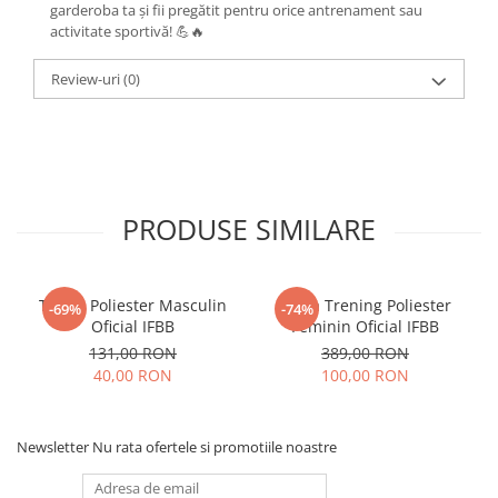
garderoba ta și fii pregătit pentru orice antrenament sau
activitate sportivă! 💪🔥
Review-uri
(0)
PRODUSE SIMILARE
Tricou Poliester Masculin
Bluza Trening Poliester
-69%
-74%
Oficial IFBB
Feminin Oficial IFBB
131,00 RON
389,00 RON
40,00 RON
100,00 RON
Newsletter
Nu rata ofertele si promotiile noastre