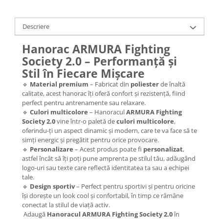
Descriere
Hanorac ARMURA Fighting
Society 2.0 – Performanță și
Stil în Fiecare Mișcare
🔹
Material premium
– Fabricat din
poliester
de înaltă
calitate, acest hanorac îți oferă confort și rezistență, fiind
perfect pentru antrenamente sau relaxare.
🔹
Culori multicolore
– Hanoracul
ARMURA Fighting
Society 2.0
vine într-o paletă de
culori multicolore
,
oferindu-ți un aspect dinamic și modern, care te va face să te
simți energic și pregătit pentru orice provocare.
🔹
Personalizare
– Acest produs poate fi
personalizat
,
astfel încât să îți poți pune amprenta pe stilul tău, adăugând
logo-uri sau texte care reflectă identitatea ta sau a echipei
tale.
🔹
Design sportiv
– Perfect pentru sportivi și pentru oricine
își dorește un look cool și confortabil, în timp ce rămâne
conectat la stilul de viață activ.
Adaugă
Hanoracul ARMURA Fighting Society 2.0
în