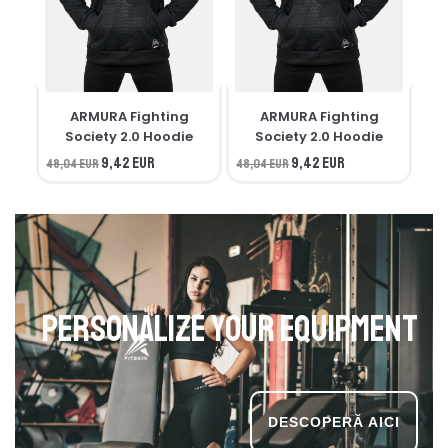
ARMURA Fighting
ARMURA Fighting
M
Society 2.0 Hoodie
Society 2.0 Hoodie
9,42 EUR
9,42 EUR
48,04 EUR
48,04 EUR
34,
Personalize your equipment