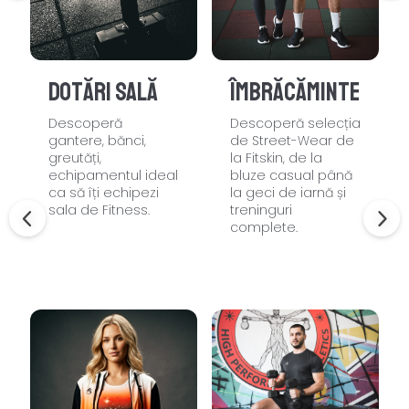
Dotări sală
Îmbrăcăminte
Descoperă
Descoperă selecția
gantere, bănci,
de Street-Wear de
greutăți,
la Fitskin, de la
echipamentul ideal
bluze casual până
ca să îți echipezi
la geci de iarnă și
sala de Fitness.
treninguri
complete.