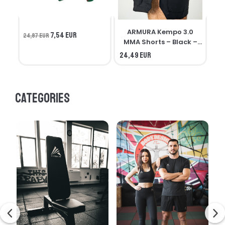
ARMURA Kempo 3.0
7,54 EUR
24,87 EUR
MMA Shorts – Black –
Seniors
24,49 EUR
21,
Categories