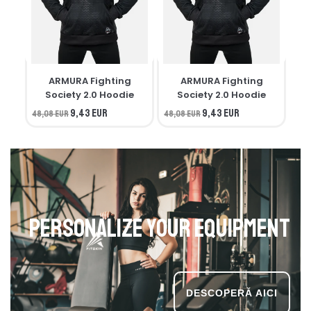
ARMURA Fighting
ARMURA Fighting
M
Society 2.0 Hoodie
Society 2.0 Hoodie
9,43 EUR
9,43 EUR
48,08 EUR
48,08 EUR
34,
Personalize your equipment