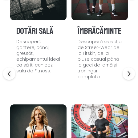
Dotări sală
Îmbrăcăminte
Descoperă
Descoperă selecția
gantere, bănci,
de Street-Wear de
greutăți,
la Fitskin, de la
echipamentul ideal
bluze casual până
ca să îți echipezi
la geci de iarnă și
sala de Fitness.
treninguri
complete.