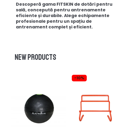
Descoperă gama FITSKIN de dotări pentru
sală, concepută pentru antrenamente
eficiente și durabile. Alege echipamente
profesionale pentru un spațiu de
antrenament complet și eficient.
New products
-10%
-