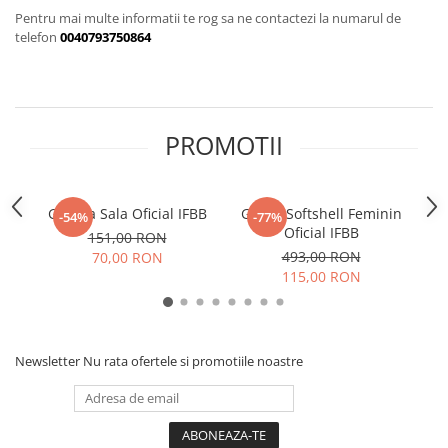
V-Form Shortline
Mingi
Pentru mai multe informatii te rog sa ne contactezi la numarul de
Vikings
telefon
0040793750864
Saci Exercitii
Berserker
Accesorii Sala
Valkyrie
Acccesori Antrenor
PROMOTII
Fitness
Mingi medicinale
Motricitate și Coordonare
Geanta Sala Oficial IFBB
Geaca Softshell Feminin
Tr
-54%
-77%
Oficial IFBB
Prim Ajutor
151,00 RON
493,00 RON
70,00 RON
Recuperare și Îcălzire
115,00 RON
Newsletter
Nu rata ofertele si promotiile noastre