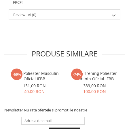
FRCF!
Review-uri
(0)
PRODUSE SIMILARE
Tricou Poliester Masculin
Bluza Trening Poliester
-69%
-74%
Oficial IFBB
Feminin Oficial IFBB
131,00 RON
389,00 RON
40,00 RON
100,00 RON
Newsletter
Nu rata ofertele si promotiile noastre