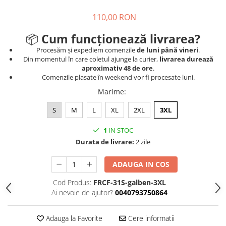
110,00 RON
📦
Cum funcționează livrarea?
Procesăm și expediem comenzile
de luni până vineri
.
Din momentul în care coletul ajunge la curier,
livrarea durează
aproximativ 48 de ore
.
Comenzile plasate în weekend vor fi procesate luni.
Marime
:
S
M
L
XL
2XL
3XL
1
IN STOC
Durata de livrare:
2 zile
ADAUGA IN COS
Cod Produs:
FRCF-31S-galben-3XL
Ai nevoie de ajutor?
0040793750864
Adauga la Favorite
Cere informatii