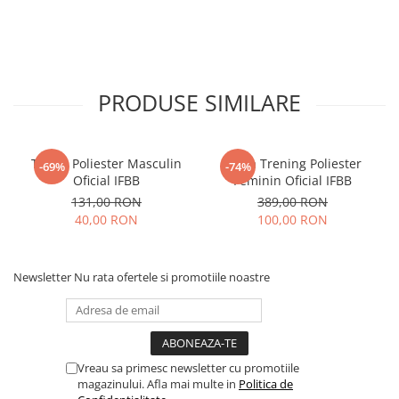
PRODUSE SIMILARE
Tricou Poliester Masculin
Bluza Trening Poliester
-69%
-74%
Oficial IFBB
Feminin Oficial IFBB
131,00 RON
389,00 RON
40,00 RON
100,00 RON
Newsletter
Nu rata ofertele si promotiile noastre
Vreau sa primesc newsletter cu promotiile
magazinului. Afla mai multe in
Politica de