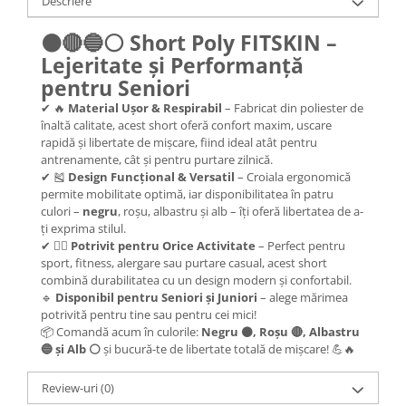
Descriere
⚫🔴🔵⚪
Short Poly FITSKIN –
Lejeritate și Performanță
pentru Seniori
✔ 🔥
Material Ușor & Respirabil
– Fabricat din poliester de
înaltă calitate, acest short oferă confort maxim, uscare
rapidă și libertate de mișcare, fiind ideal atât pentru
antrenamente, cât și pentru purtare zilnică.
✔ 🎽
Design Funcțional & Versatil
– Croiala ergonomică
permite mobilitate optimă, iar disponibilitatea în patru
culori –
negru
, roșu, albastru și alb – îți oferă libertatea de a-
ți exprima stilul.
✔ 🏃‍♂️
Potrivit pentru Orice Activitate
– Perfect pentru
sport, fitness, alergare sau purtare casual, acest short
combină durabilitatea cu un design modern și confortabil.
🔹
Disponibil pentru Seniori și Juniori
– alege mărimea
potrivită pentru tine sau pentru cei mici!
📦 Comandă acum în culorile:
Negru ⚫, Roșu 🔴, Albastru
🔵 și Alb ⚪
și bucură-te de libertate totală de mișcare! 💪🔥
Review-uri
(0)