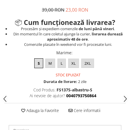
39,00 RON
23,00 RON
📦
Cum funcționează livrarea?
Procesăm și expediem comenzile
de luni până vineri
.
Din momentul în care coletul ajunge la curier,
livrarea durează
aproximativ 48 de ore
.
Comenzile plasate în weekend vor fi procesate luni.
Marime
:
S
M
L
XL
2XL
STOC EPUIZAT
Durata de livrare:
2 zile
Cod Produs:
FS137S-albastru-S
Ai nevoie de ajutor?
0040793750864
Adauga la Favorite
Cere informatii