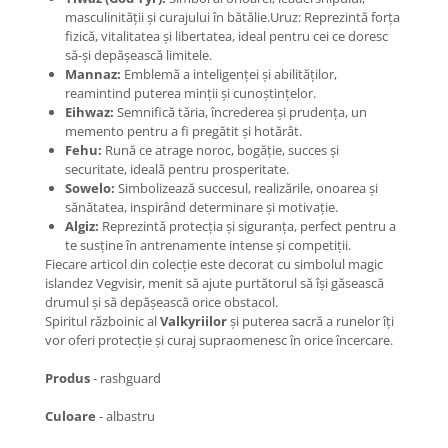
masculinității și curajului în bătălie.Uruz: Reprezintă forța
fizică, vitalitatea și libertatea, ideal pentru cei ce doresc
să-și depășească limitele.
Mannaz:
Emblemă a inteligenței și abilităților,
reamintind puterea minții și cunoștințelor.
Eihwaz:
Semnifică tăria, încrederea și prudența, un
memento pentru a fi pregătit și hotărât.
Fehu:
Rună ce atrage noroc, bogăție, succes și
securitate, ideală pentru prosperitate.
Sowelo:
Simbolizează succesul, realizările, onoarea și
sănătatea, inspirând determinare și motivație.
Algiz:
Reprezintă protecția și siguranța, perfect pentru a
te susține în antrenamente intense și competiții.
Fiecare articol din colecție este decorat cu simbolul magic
islandez Vegvisir, menit să ajute purtătorul să își găsească
drumul și să depășească orice obstacol.
Spiritul războinic al
Valkyriilor
și puterea sacră a runelor îți
vor oferi protecție și curaj supraomenesc în orice încercare.
Produs
- rashguard
Culoare
- albastru