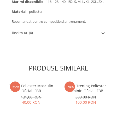
Marimi disponibile
- 116, 128, 140, 152 ,S, M ,L, XL, 2XL, 3XL
Material
- poliester
Recomandat pentru competitie si antrenament.
Review-uri
(0)
PRODUSE SIMILARE
Tricou Poliester Masculin
Bluza Trening Poliester
-69%
-74%
Oficial IFBB
Feminin Oficial IFBB
131,00 RON
389,00 RON
40,00 RON
100,00 RON