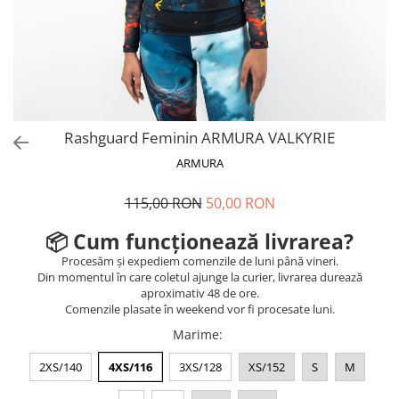
V-Form Shortline
Mingi
Vikings
Saci Exercitii
Berserker
Accesorii Sala
Valkyrie
Acccesori Antrenor
Fitness
Rashguard Feminin ARMURA VALKYRIE
Mingi medicinale
ARMURA
Motricitate și Coordonare
115,00 RON
50,00 RON
Prim Ajutor
Recuperare și Îcălzire
📦 Cum funcționează livrarea?
Procesăm și expediem comenzile de luni până vineri.
Din momentul în care coletul ajunge la curier, livrarea durează
aproximativ 48 de ore.
Comenzile plasate în weekend vor fi procesate luni.
Marime
:
2XS/140
4XS/116
3XS/128
XS/152
S
M