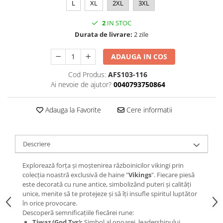
L
XL
2XL
3XL
2
IN STOC
Durata de livrare:
2 zile
ADAUGA IN COS
Cod Produs:
AFS103-116
Ai nevoie de ajutor?
0040793750864
Adauga la Favorite
Cere informatii
Descriere
Explorează forța și moștenirea războinicilor vikingi prin
colecția noastră exclusivă de haine "
Vikings
". Fiecare piesă
este decorată cu rune antice, simbolizând puteri și calități
unice, menite să te protejeze și să îți insufle spiritul luptător
în orice provocare.
Descoperă semnificațiile fiecărei rune:
Tiwaz (God Tyr):
Simbol al onoarei, leadershipului,