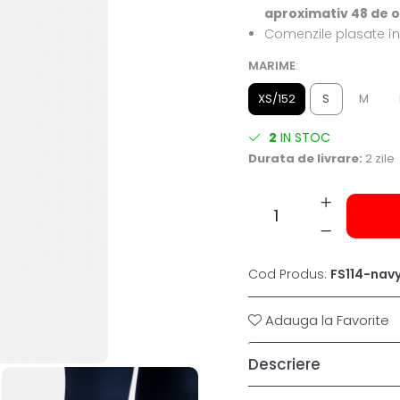
aproximativ 48 de 
Comenzile plasate în 
MARIME
:
XS/152
S
M
2
IN STOC
Durata de livrare:
2 zile
Cod Produs:
FS114-nav
Adauga la Favorite
Descriere