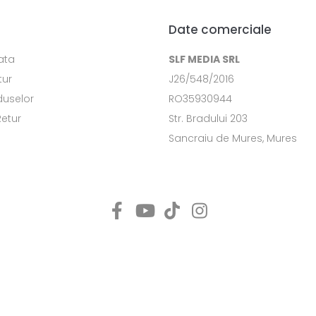
Date comerciale
ata
SLF MEDIA SRL
tur
J26/548/2016
duselor
RO35930944
Retur
Str. Bradului 203
Sancraiu de Mures, Mures