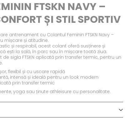
MININ FTSKN NAVY –
CONFORT ȘI STIL SPORTIV
iecare antrenament cu Colantul Feminin FTSKN Navy –
 mișcare și atitudine.
astic și respirabil, acest colant oferă susținere și
 că ești la sală, în parc sau în mișcare toată ziua.
de sigla FTSKN aplicată prin transfer termic, pentru un
e.
or, flexibil și cu uscare rapidă
ntă, intensă și ideală pentru un look modern
licată prin transfer termic
ente, yoga sau ținute athleisure cu personalitate.