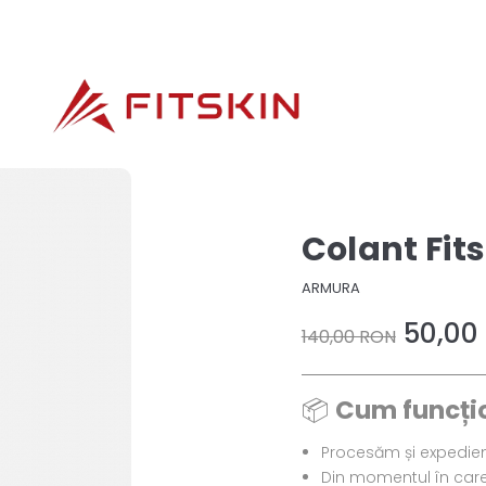
Colant Fit
ARMURA
50,00
140,00 RON
📦
Cum funcți
Procesăm și expedi
Din momentul în care 