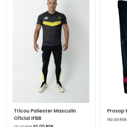
Tricou Poliester Masculin
Prosop F
Oficial IFBB
182,00 RON
40,00 RON
131,00 RON