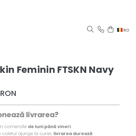
RO
skin Feminin FTSKN Navy
 RON
onează livrarea?
em comenzile
de luni până vineri
.
coletul ajunge la curier,
livrarea durează