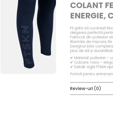
COLANT FE
ENERGIE, 
Fii gata să cucerești f
alegerea perfectă pentru
Fabricat din poliester el
libertate de mișcare, fie
Designul este completat 
plus de stil și durabilitat
✔ Material: poliester – uș
✔ Culoare: navy – elega
✔ Detalii: siglă FTSKN ap
Potrivit pentru antrenam
Review-uri
(0)