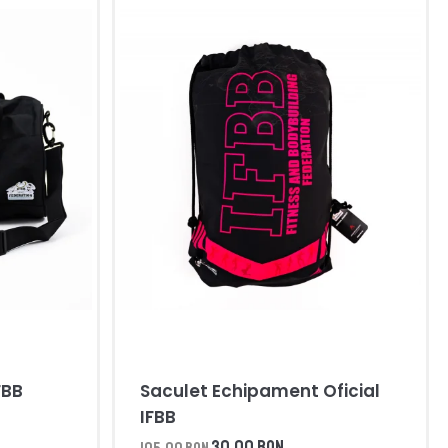
FBB
Saculet Echipament Oficial
IFBB
30,00 RON
105,00 RON