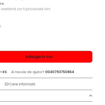
ore
.
weekend vor fi procesate luni.
L
Adauga in cos
y-XS
Ai nevoie de ajutor?
0040793750864
Cere informatii