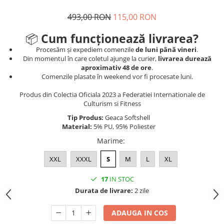
493,00 RON
115,00 RON
📦
Cum funcționează livrarea?
Procesăm și expediem comenzile
de luni până vineri
.
Din momentul în care coletul ajunge la curier,
livrarea durează
aproximativ 48 de ore
.
Comenzile plasate în weekend vor fi procesate luni.
Produs din Colectia Oficiala 2023 a Federatiei Internationale de
Culturism si Fitness
Tip Produs:
Geaca Softshell
Material:
5% PU, 95% Poliester
Marime
:
XXL
XXXL
S
M
L
XL
17
IN STOC
Durata de livrare:
2 zile
ADAUGA IN COS