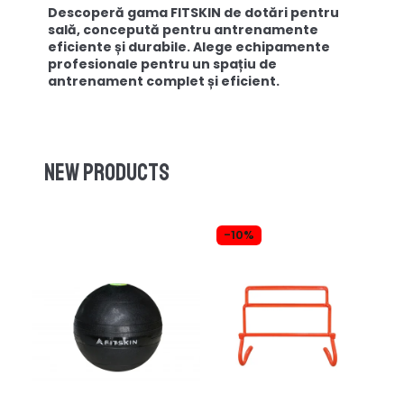
Descoperă gama FITSKIN de dotări pentru
sală, concepută pentru antrenamente
eficiente și durabile. Alege echipamente
profesionale pentru un spațiu de
antrenament complet și eficient.
New products
-10%
-