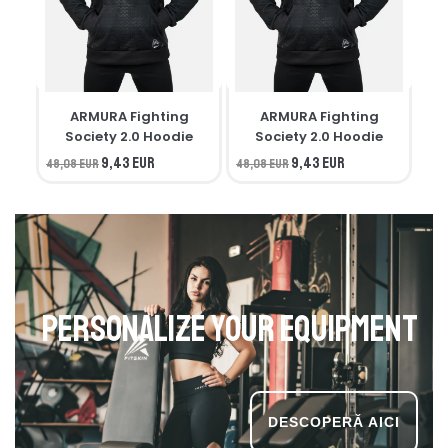
ARMURA Fighting
ARMURA Fighting
M
Society 2.0 Hoodie
Society 2.0 Hoodie
9,43 EUR
9,43 EUR
48,08 EUR
48,08 EUR
34,
Personalize your equipment