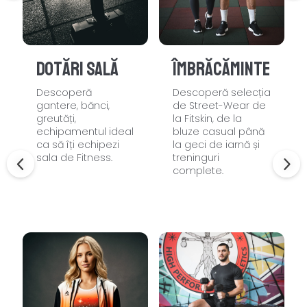
Dotări sală
Îmbrăcăminte
Descoperă
Descoperă selecția
gantere, bănci,
de Street-Wear de
greutăți,
la Fitskin, de la
echipamentul ideal
bluze casual până
ca să îți echipezi
la geci de iarnă și
sala de Fitness.
treninguri
complete.