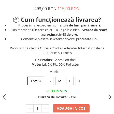
493,00 RON
115,00 RON
📦
Cum funcționează livrarea?
Procesăm și expediem comenzile
de luni până vineri
.
Din momentul în care coletul ajunge la curier,
livrarea durează
aproximativ 48 de ore
.
Comenzile plasate în weekend vor fi procesate luni.
Produs din Colectia Oficiala 2023 a Federatiei Internationale de
Culturism si Fitness
Tip Produs:
Geaca Softshell
Material:
5% PU, 95% Poliester
Marime
:
XS/152
S
M
L
XL
21
IN STOC
Durata de livrare:
2 zile
ADAUGA IN COS