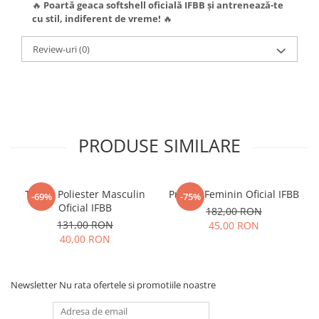
🔥
Poartă geaca softshell oficială IFBB și antrenează-te
cu stil, indiferent de vreme!
🔥
Review-uri
(0)
PRODUSE SIMILARE
Tricou Poliester Masculin
Prosop Feminin Oficial IFBB
-69%
-75%
Oficial IFBB
182,00 RON
131,00 RON
45,00 RON
40,00 RON
Newsletter
Nu rata ofertele si promotiile noastre