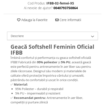
Cod Produs:
IFBB-02-femei-XS
Ai nevoie de ajutor?
0040793750864
Adauga la Favorite
Cere informatii
Descriere
Geacă Softshell Feminin Oficial
IFBB
Îmbină confortul și performanța cu geaca softshell oficială
IFBB! Fabricată din
95% poliester
și
5% PU
, această geacă
este perfectă pentru antrenamente în aer liber sau pentru
zilele răcoroase. Designul său modern și materialele de
calitate oferă protecție împotriva vântului și umezelii,
păstrându-te confortabil și uscat în orice condiții.
✅
Material:
95% Poliester – durabil și respirabil
5% PU – impermeabil și rezistent
✅
Recomandat pentru:
Antrenamente în aer liber,
competiții și purtare zilnică