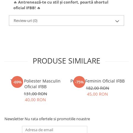
🔥
Antrenează-te cu stil și confort, poartă shortul
oficial IFBB!
🔥
Review-uri
(0)
PRODUSE SIMILARE
Tricou Poliester Masculin
Prosop Feminin Oficial IFBB
-69%
-75%
Oficial IFBB
182,00 RON
131,00 RON
45,00 RON
40,00 RON
Newsletter
Nu rata ofertele si promotiile noastre