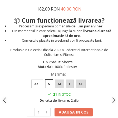
182,00 RON
40,00 RON
📦
Cum funcționează livrarea?
Procesăm și expediem comenzile
de luni până vineri
.
Din momentul în care coletul ajunge la curier,
livrarea durează
aproximativ 48 de ore
.
Comenzile plasate în weekend vor fi procesate luni.
Produs din Colectia Oficiala 2023 a Federatiei Internationale de
Culturism si Fitness
Tip Produs:
Shorts
Material:
100% Poliester
Marime
:
XXL
S
M
L
XL
21
IN STOC
Durata de livrare:
2 zile
ADAUGA IN COS