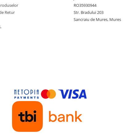
Produselor
RO35930944
de Retur
Str. Bradului 203
Sancraiu de Mures, Mures
L