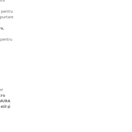
istă
 pentru
 purtare
ru,
 pentru
i
:
m!
tru
RMURA
til și