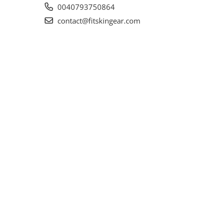
0040793750864
contact@fitskingear.com