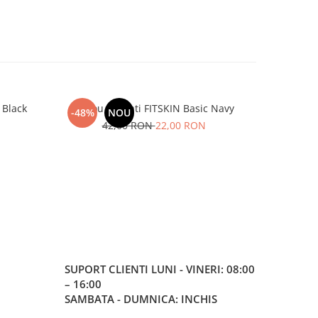
 Black
Maiou Barbati FITSKIN Basic Navy
Maiou Ba
-48%
NOU
-48%
42,00 RON
22,00 RON
5
SUPORT CLIENTI
LUNI - VINERI: 08:00
– 16:00
SAMBATA - DUMNICA: INCHIS