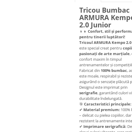
Tricou Bumbac
ARMURA Kemp
2.0 Junior
👦👧
Confort, stil și perfor
pentru tinerii luptători!
Tricoul ARMURA Kempo 2.0 
este special creat pentru
copii
pasionați de arte marțiale
,
confort maxim în timpul
antrenamentelor și competițiil
Fabricat din
100% bumbac
, a
este moale, respirabil și rezist
asigurând o senzație plăcută p
Designul este imprimat prin
serigrafie
, garantând culori vii
durabilitate îndelungată.
🎯
Caracteristici principale:
✔
Material premium:
100% 
– delicat cu pielea copiilor, dar
rezistent la antrenamente int
✔
Imprimare serigrafică:
De