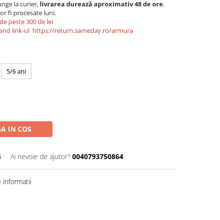
nge la curier,
livrarea durează aproximativ 48 de ore
.
r fi procesate luni.
de peste 300 de lei
and link-ul
https://return.sameday.ro/armura
5/6 ani
A IN COS
4
Ai nevoie de ajutor?
0040793750864
informatii