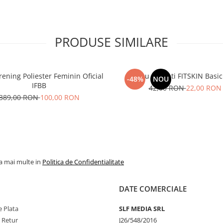
PRODUSE SIMILARE
rening Poliester Feminin Oficial
Maiou Barbati FITSKIN Basic
-48%
NOU
IFBB
42,00 RON
22,00 RON
389,00 RON
100,00 RON
la mai multe in
Politica de Confidentialitate
DATE COMERCIALE
 Plata
SLF MEDIA SRL
e Retur
J26/548/2016