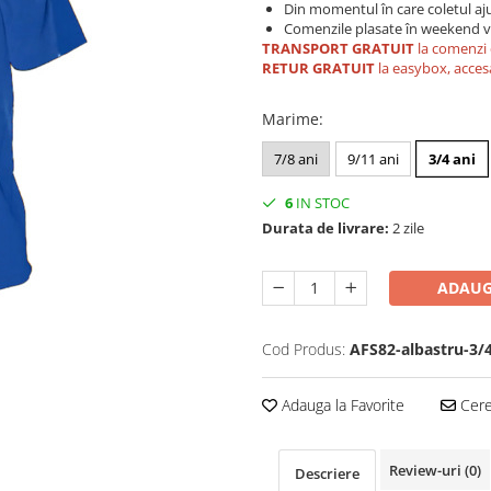
Din momentul în care coletul aju
Comenzile plasate în weekend vo
TRANSPORT GRATUIT
la comenzi 
RETUR GRATUIT
la easybox, acces
Marime
:
7/8 ani
9/11 ani
3/4 ani
6
IN STOC
Durata de livrare:
2 zile
ADAUG
Cod Produs:
AFS82-albastru-3/
Adauga la Favorite
Cere 
Review-uri
(0)
Descriere