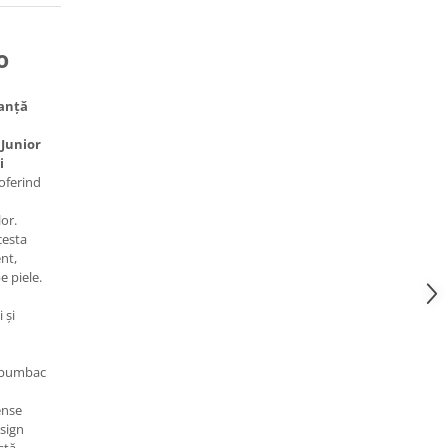
o
manță
Junior
i
 oferind
or.
cesta
ent,
e piele.
 și
bumbac
ense
sign