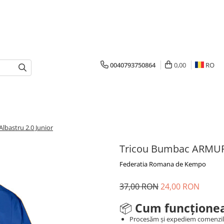
0040793750864
0,00
RO
bastru 2.0 Junior
Tricou Bumbac ARMURA
Federatia Romana de Kempo
37,00 RON
24,00 RON
📦
Cum funcționea
Procesăm și expediem comenzi