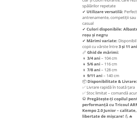
clar și culori vibrante, care rez
spălărilor repetate
✔
Utilizare versatilă:
Perfect
antrenamente, competiții sau
casual
✔
Culori disponibile:
Albast
roșu și negru
✔
Mărimi variate:
Disponibil
copii cu vârste între
3 și 11 an
📏
Ghid de mărimi:
👦
3/4 ani
– 104 cm
👧
5/6 ani
– 116 cm
👦
7/8 ani
– 128 cm
👧
9/11 ani
– 140 cm
📦
Disponibilitate & Livrare
✅ Livrare rapidă în toată țara
✅ Stoc limitat – comandă acu
🥋
Pregătește-ți copilul pen
performanță cu Tricoul A
Kempo 2.0 Junior – calitate, s
libertate de mișcare!
💪🔥