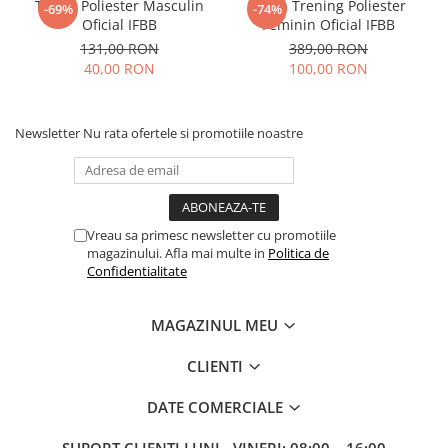
Tricou Poliester Masculin
Bluza Trening Poliester
-69%
-74%
Oficial IFBB
Feminin Oficial IFBB
131,00 RON
389,00 RON
40,00 RON
100,00 RON
Newsletter
Nu rata ofertele si promotiile noastre
Vreau sa primesc newsletter cu promotiile
magazinului. Afla mai multe in
Politica de
Confidentialitate
MAGAZINUL MEU
CLIENTI
DATE COMERCIALE