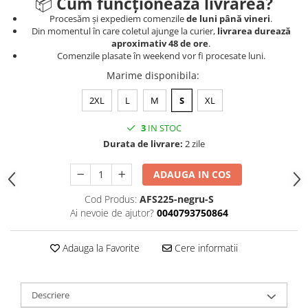
📦
Cum funcționează livrarea?
Procesăm și expediem comenzile
de luni până vineri
.
Din momentul în care coletul ajunge la curier,
livrarea durează
aproximativ 48 de ore
.
Comenzile plasate în weekend vor fi procesate luni.
Marime disponibila
:
2XL
L
M
S
XL
3
IN STOC
Durata de livrare:
2 zile
ADAUGA IN COS
Cod Produs:
AFS225-negru-S
Ai nevoie de ajutor?
0040793750864
Adauga la Favorite
Cere informatii
Descriere