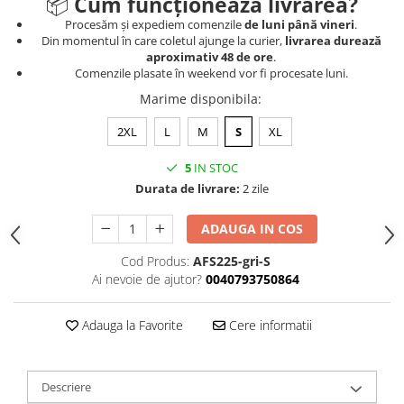
📦
Cum funcționează livrarea?
Procesăm și expediem comenzile
de luni până vineri
.
Din momentul în care coletul ajunge la curier,
livrarea durează
aproximativ 48 de ore
.
Comenzile plasate în weekend vor fi procesate luni.
Marime disponibila
:
2XL
L
M
S
XL
5
IN STOC
Durata de livrare:
2 zile
ADAUGA IN COS
Cod Produs:
AFS225-gri-S
Ai nevoie de ajutor?
0040793750864
Adauga la Favorite
Cere informatii
Descriere