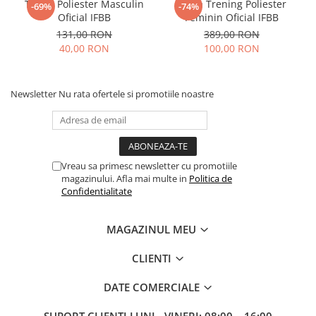
Tricou Poliester Masculin
Bluza Trening Poliester
-69%
-74%
Oficial IFBB
Feminin Oficial IFBB
131,00 RON
389,00 RON
40,00 RON
100,00 RON
Newsletter
Nu rata ofertele si promotiile noastre
Vreau sa primesc newsletter cu promotiile
magazinului. Afla mai multe in
Politica de
Confidentialitate
MAGAZINUL MEU
CLIENTI
DATE COMERCIALE