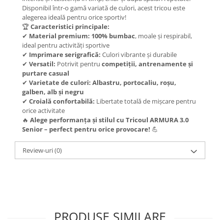
Disponibil într-o gamă variată de culori, acest tricou este
alegerea ideală pentru orice sportiv!
🏆
Caracteristici principale:
✔
Material premium:
100% bumbac
, moale și respirabil,
ideal pentru activități sportive
✔
Imprimare serigrafică:
Culori vibrante și durabile
✔
Versatil:
Potrivit pentru
competiții, antrenamente și
purtare casual
✔
Varietate de culori:
Albastru, portocaliu, roșu,
galben, alb și negru
✔
Croială confortabilă:
Libertate totală de mișcare pentru
orice activitate
🔥
Alege performanța și stilul cu Tricoul ARMURA 3.0
Senior – perfect pentru orice provocare!
💪
Review-uri
(0)
PRODUSE SIMILARE