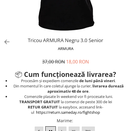
V-Form Shortline
Mingi
Vikings
Saci Exercitii
Berserker
Accesorii Sala
Valkyrie
Acccesori Antrenor
Tricou ARMURA Negru 3.0 Senior
Fitness
ARMURA
Mingi medicinale
Motricitate și Coordonare
37,00 RON
18,00 RON
Prim Ajutor
📦
Cum funcționează livrarea?
Recuperare și Îcălzire
Procesăm și expediem comenzile
de luni până vineri
.
Din momentul în care coletul ajunge la curier,
livrarea durează
aproximativ 48 de ore
.
Comenzile plasate în weekend vor fi procesate luni.
TRANSPORT GRATUIT
la comenzi de peste 300 de lei
RETUR GRATUIT
la easybox, accesand link-
ul
https://return.sameday.ro/fightshop
Marime
: