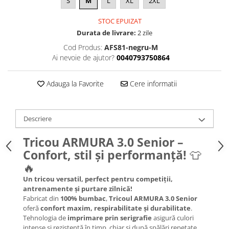
S
M
L
XL
2XL
STOC EPUIZAT
Durata de livrare:
2 zile
Cod Produs:
AFS81-negru-M
Ai nevoie de ajutor?
0040793750864
Adauga la Favorite
Cere informatii
Descriere
Tricou ARMURA 3.0 Senior –
Confort, stil și performanță!
👕
🔥
Un tricou versatil, perfect pentru competiții,
antrenamente și purtare zilnică!
Fabricat din
100% bumbac
,
Tricoul ARMURA 3.0 Senior
oferă
confort maxim, respirabilitate și durabilitate
.
Tehnologia de
imprimare prin serigrafie
asigură culori
intense și rezistență în timp, chiar și după spălări repetate.