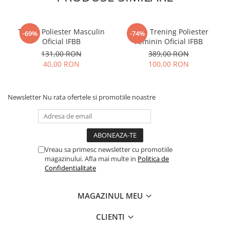
Tricou Poliester Masculin
Bluza Trening Poliester
-69%
-74%
Oficial IFBB
Feminin Oficial IFBB
131,00 RON
389,00 RON
40,00 RON
100,00 RON
Newsletter
Nu rata ofertele si promotiile noastre
Vreau sa primesc newsletter cu promotiile
magazinului. Afla mai multe in
Politica de
Confidentialitate
MAGAZINUL MEU
CLIENTI