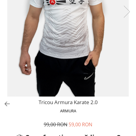
V-Form Shortline
Mingi
Vikings
Saci Exercitii
Berserker
Accesorii Sala
Valkyrie
Acccesori Antrenor
Fitness
Mingi medicinale
Motricitate și Coordonare
Prim Ajutor
Recuperare și Îcălzire
Tricou Armura Karate 2.0
ARMURA
99,00 RON
59,00 RON