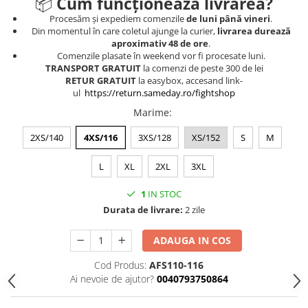
📦
Cum funcționează livrarea?
Procesăm și expediem comenzile
de luni până vineri
.
Din momentul în care coletul ajunge la curier,
livrarea durează
aproximativ 48 de ore
.
Comenzile plasate în weekend vor fi procesate luni.
TRANSPORT GRATUIT
la comenzi de peste 300 de lei
RETUR GRATUIT
la easybox, accesand link-
ul
https://return.sameday.ro/fightshop
Marime
:
2XS/140
4XS/116
3XS/128
XS/152
S
M
L
XL
2XL
3XL
1
IN STOC
Durata de livrare:
2 zile
ADAUGA IN COS
Cod Produs:
AFS110-116
Ai nevoie de ajutor?
0040793750864