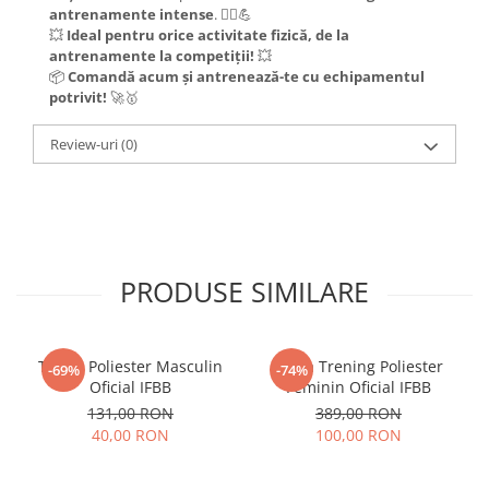
antrenamente intense
. 🏃‍♂️💪
💥
Ideal pentru orice activitate fizică, de la
antrenamente la competiții!
💥
📦
Comandă acum și antrenează-te cu echipamentul
potrivit!
🚀🥇
Review-uri
(0)
PRODUSE SIMILARE
Tricou Poliester Masculin
Bluza Trening Poliester
-69%
-74%
Oficial IFBB
Feminin Oficial IFBB
131,00 RON
389,00 RON
40,00 RON
100,00 RON