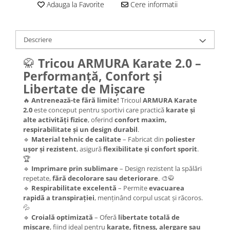
Adauga la Favorite
Cere informatii
Descriere
🥋
Tricou ARMURA Karate 2.0 –
Performanță, Confort și
Libertate de Mișcare
🔥
Antrenează-te fără limite!
Tricoul
ARMURA Karate
2.0
este conceput pentru sportivi care practică
karate și
alte activități fizice
, oferind
confort maxim,
respirabilitate și un design durabil
.
🔹
Material tehnic de calitate
– Fabricat din
poliester
ușor și rezistent
, asigură
flexibilitate și confort sporit
.
🏆
🔹
Imprimare prin sublimare
– Design rezistent la spălări
repetate,
fără decolorare sau deteriorare
. 🎨🥋
🔹
Respirabilitate excelentă
– Permite
evacuarea
rapidă a transpirației
, menținând corpul uscat și răcoros.
💦
🔹
Croială optimizată
– Oferă
libertate totală de
mișcare
, fiind ideal pentru
karate, fitness, alergare sau