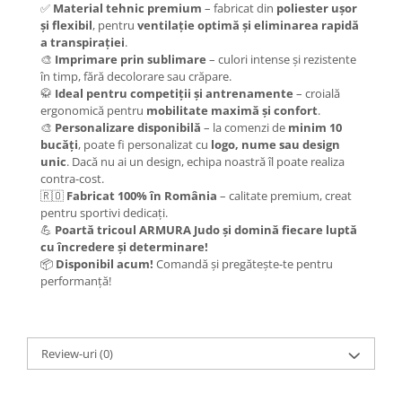
✅
Material tehnic premium
– fabricat din
poliester ușor
și flexibil
, pentru
ventilație optimă și eliminarea rapidă
a transpirației
.
🎨
Imprimare prin sublimare
– culori intense și rezistente
în timp, fără decolorare sau crăpare.
🥋
Ideal pentru competiții și antrenamente
– croială
ergonomică pentru
mobilitate maximă și confort
.
🎨
Personalizare disponibilă
– la comenzi de
minim 10
bucăți
, poate fi personalizat cu
logo, nume sau design
unic
. Dacă nu ai un design, echipa noastră îl poate realiza
contra-cost.
🇷🇴
Fabricat 100% în România
– calitate premium, creat
pentru sportivi dedicați.
💪
Poartă tricoul ARMURA Judo și domină fiecare luptă
cu încredere și determinare!
📦
Disponibil acum!
Comandă și pregătește-te pentru
performanță!
Review-uri
(0)