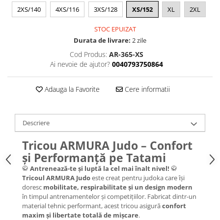
2XS/140
4XS/116
3XS/128
XS/152
XL
2XL
STOC EPUIZAT
Durata de livrare:
2 zile
Cod Produs:
AR-365-XS
Ai nevoie de ajutor?
0040793750864
Adauga la Favorite
Cere informatii
Descriere
Tricou ARMURA Judo – Confort
și Performanță pe Tatami
🥋
Antrenează-te și luptă la cel mai înalt nivel!
🥋
Tricoul ARMURA Judo
este creat pentru judoka care își
doresc
mobilitate, respirabilitate și un design modern
în timpul antrenamentelor și competițiilor. Fabricat dintr-un
material tehnic performant, acest tricou asigură
confort
maxim și libertate totală de mișcare
.