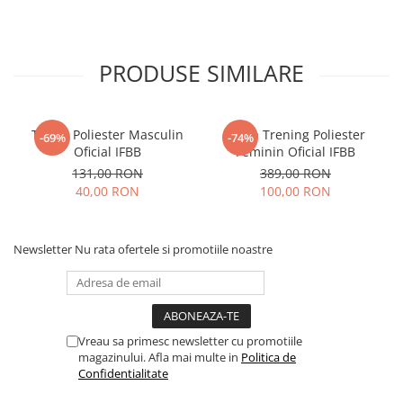
PRODUSE SIMILARE
Tricou Poliester Masculin
Bluza Trening Poliester
-69%
-74%
Oficial IFBB
Feminin Oficial IFBB
131,00 RON
389,00 RON
40,00 RON
100,00 RON
Newsletter
Nu rata ofertele si promotiile noastre
Vreau sa primesc newsletter cu promotiile
magazinului. Afla mai multe in
Politica de
Confidentialitate