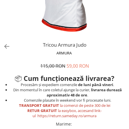
V-Form Shortline
Mingi
Vikings
Saci Exercitii
Berserker
Accesorii Sala
Valkyrie
Acccesori Antrenor
Fitness
Tricou Armura Judo
Mingi medicinale
ARMURA
Motricitate și Coordonare
115,00 RON
59,00 RON
Prim Ajutor
Recuperare și Îcălzire
📦
Cum funcționează livrarea?
Procesăm și expediem comenzile
de luni până vineri
.
Din momentul în care coletul ajunge la curier,
livrarea durează
aproximativ 48 de ore
.
Comenzile plasate în weekend vor fi procesate luni.
TRANSPORT GRATUIT
la comenzi de peste 300 de lei
RETUR GRATUIT
la easybox, accesand link-
ul
https://return.sameday.ro/armura
Marime
: