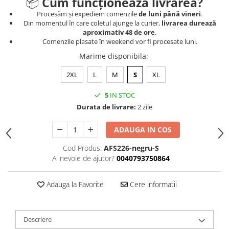
📦
Cum funcționează livrarea?
Procesăm și expediem comenzile
de luni până vineri
.
Din momentul în care coletul ajunge la curier,
livrarea durează
aproximativ 48 de ore
.
Comenzile plasate în weekend vor fi procesate luni.
Marime disponibila
:
2XL
L
M
S
XL
5
IN STOC
Durata de livrare:
2 zile
ADAUGA IN COS
Cod Produs:
AFS226-negru-S
Ai nevoie de ajutor?
0040793750864
Adauga la Favorite
Cere informatii
Descriere