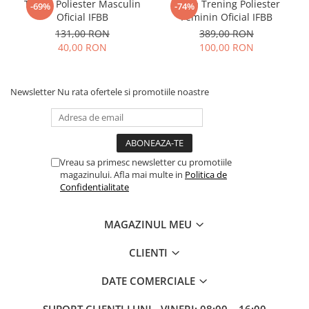
Tricou Poliester Masculin
Bluza Trening Poliester
-69%
-74%
Oficial IFBB
Feminin Oficial IFBB
131,00 RON
389,00 RON
40,00 RON
100,00 RON
Newsletter
Nu rata ofertele si promotiile noastre
Vreau sa primesc newsletter cu promotiile
magazinului. Afla mai multe in
Politica de
Confidentialitate
MAGAZINUL MEU
CLIENTI
DATE COMERCIALE