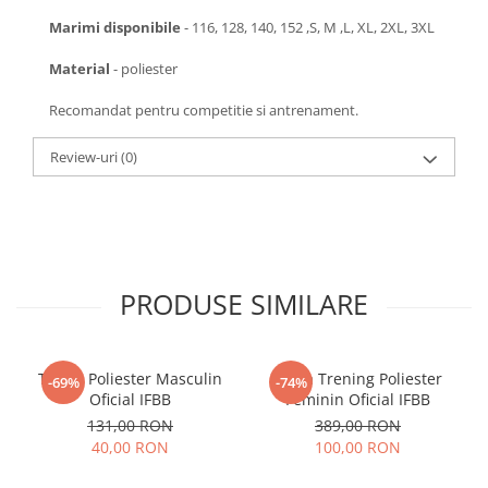
Marimi disponibile
- 116, 128, 140, 152 ,S, M ,L, XL, 2XL, 3XL
Material
- poliester
Recomandat pentru competitie si antrenament.
Review-uri
(0)
PRODUSE SIMILARE
Tricou Poliester Masculin
Bluza Trening Poliester
-69%
-74%
Oficial IFBB
Feminin Oficial IFBB
131,00 RON
389,00 RON
40,00 RON
100,00 RON