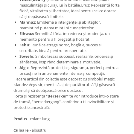
masculinității și curajului în bătălie.Uruz: Reprezintă forța
fizică, vitalitatea și libertatea, ideal pentru cei ce doresc
să-și depășească limitele.
Mannaz:
Emblemă a inteligenței și abilităților,
reamintind puterea minții și cunoștințelor.
Eihwaz:
Semnifică tăria, încrederea și prudența, un
memento pentru a fi pregătit și hotărât.
Fehu:
Rună ce atrage noroc, bogăție, succes și
securitate, ideală pentru prosperitate.
Sowelo:
Simbolizează succesul, realizările, onoarea și
sănătatea, inspirând determinare și motivație.
Algiz:
Reprezintă protecția și siguranța, perfect pentru a
te susține în antrenamente intense și competiții.
Fiecare articol din colecție este decorat cu simbolul magic
islandez Vegvisir, menit să ajute purtătorul să își găsească
drumul și să depășească orice obstacol.
Forța și rezistența "
Berserker
" te vor introduce într-o stare
de transă, "berserkergang", conferindu-ți invincibilitate și
protecție ancestrală.
Produs
- colant lung
Culoare
- albastru