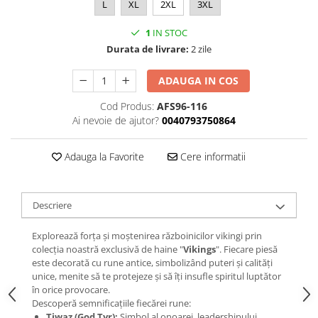
L
XL
2XL
3XL
1
IN STOC
Durata de livrare:
2 zile
ADAUGA IN COS
Cod Produs:
AFS96-116
Ai nevoie de ajutor?
0040793750864
Adauga la Favorite
Cere informatii
Descriere
Explorează forța și moștenirea războinicilor vikingi prin
colecția noastră exclusivă de haine "
Vikings
". Fiecare piesă
este decorată cu rune antice, simbolizând puteri și calități
unice, menite să te protejeze și să îți insufle spiritul luptător
în orice provocare.
Descoperă semnificațiile fiecărei rune:
Tiwaz (God Tyr):
Simbol al onoarei, leadershipului,