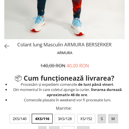
V-Form Shortline
Mingi
Vikings
Saci Exercitii
Berserker
Accesorii Sala
Valkyrie
Acccesori Antrenor
Fitness
Colant lung Masculin ARMURA BERSERKER
Mingi medicinale
ARMURA
Motricitate și Coordonare
140,00 RON
40,00 RON
Prim Ajutor
Recuperare și Îcălzire
📦
Cum funcționează livrarea?
Procesăm și expediem comenzile
de luni până vineri
.
Din momentul în care coletul ajunge la curier,
livrarea durează
aproximativ 48 de ore
.
Comenzile plasate în weekend vor fi procesate luni.
Marime
:
2XS/140
4XS/116
3XS/128
XS/152
S
M