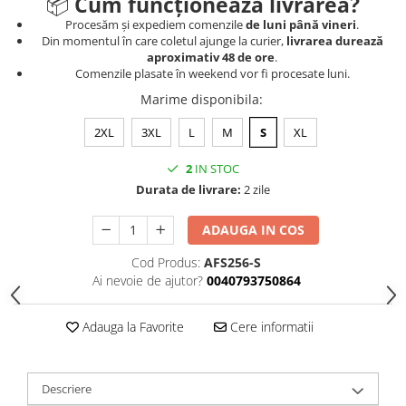
📦
Cum funcționează livrarea?
Procesăm și expediem comenzile
de luni până vineri
.
Din momentul în care coletul ajunge la curier,
livrarea durează
aproximativ 48 de ore
.
Comenzile plasate în weekend vor fi procesate luni.
Marime disponibila
:
2XL
3XL
L
M
S
XL
2
IN STOC
Durata de livrare:
2 zile
ADAUGA IN COS
Cod Produs:
AFS256-S
Ai nevoie de ajutor?
0040793750864
Adauga la Favorite
Cere informatii
Descriere