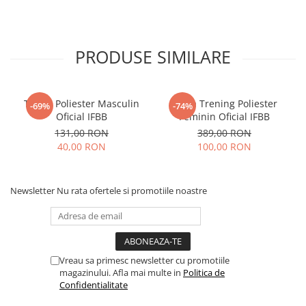
PRODUSE SIMILARE
Tricou Poliester Masculin
Bluza Trening Poliester
-69%
-74%
Oficial IFBB
Feminin Oficial IFBB
131,00 RON
389,00 RON
40,00 RON
100,00 RON
Newsletter
Nu rata ofertele si promotiile noastre
Vreau sa primesc newsletter cu promotiile
magazinului. Afla mai multe in
Politica de
Confidentialitate