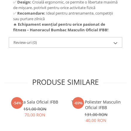
✅
Design:
Croială ergonomic, ce permite o libertate maximă
de mișcare, potrivit pentru orice activitate fizică
✅
Recomandare:
Ideal pentru antrenamente, competiții
sau purtare zilnică
🔥
Echipament esențial pentru orice pasionat de
fitness – Hanoracul Bumbac Masculin Oficial IFBB!
Review-uri
(0)
PRODUSE SIMILARE
Geanta Sala Oficial IFBB
Tricou Poliester Masculin
-54%
-69%
Oficial IFBB
151,00 RON
131,00 RON
70,00 RON
40,00 RON