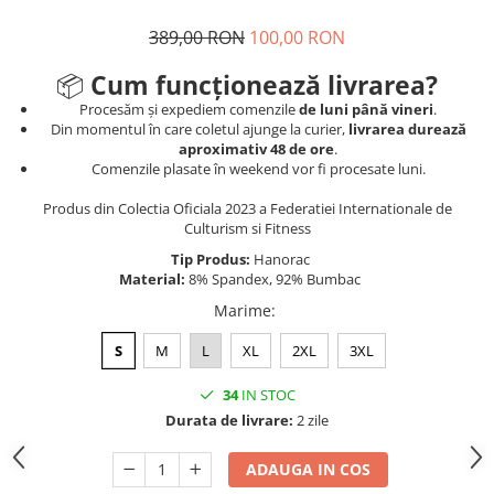
389,00 RON
100,00 RON
📦
Cum funcționează livrarea?
Procesăm și expediem comenzile
de luni până vineri
.
Din momentul în care coletul ajunge la curier,
livrarea durează
aproximativ 48 de ore
.
Comenzile plasate în weekend vor fi procesate luni.
Produs din Colectia Oficiala 2023 a Federatiei Internationale de
Culturism si Fitness
Tip Produs:
Hanorac
Material:
8% Spandex, 92% Bumbac
Marime
:
S
M
L
XL
2XL
3XL
34
IN STOC
Durata de livrare:
2 zile
ADAUGA IN COS