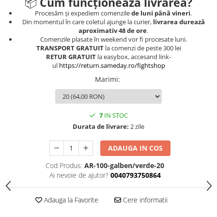
📦
Cum funcționează livrarea?
Procesăm și expediem comenzile
de luni până vineri
.
Din momentul în care coletul ajunge la curier,
livrarea durează
aproximativ 48 de ore
.
Comenzile plasate în weekend vor fi procesate luni.
TRANSPORT GRATUIT
la comenzi de peste 300 lei
RETUR GRATUIT
la easybox, accesand link-
ul
https://return.sameday.ro/fightshop
Marimi
:
7
IN STOC
Durata de livrare:
2 zile
ADAUGA IN COS
Cod Produs:
AR-100-galben/verde-20
Ai nevoie de ajutor?
0040793750864
Adauga la Favorite
Cere informatii