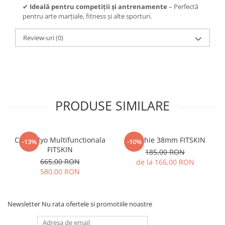
✔
Ideală pentru competiții și antrenamente
– Perfectă
pentru arte marțiale, fitness și alte sporturi.
Review-uri
(0)
PRODUSE SIMILARE
Cutie Plyo Multifunctionala
Franghie 38mm FITSKIN
-13%
-10%
FITSKIN
185,00 RON
665,00 RON
de la 166,00 RON
580,00 RON
Newsletter
Nu rata ofertele si promotiile noastre