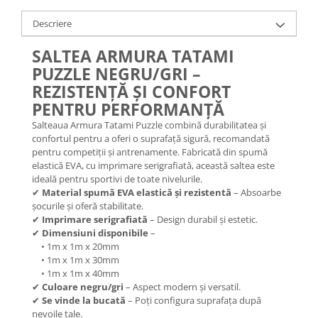
Descriere
SALTEA ARMURA TATAMI
PUZZLE NEGRU/GRI –
REZISTENȚĂ ȘI CONFORT
PENTRU PERFORMANȚĂ
Salteaua Armura Tatami Puzzle combină durabilitatea și
confortul pentru a oferi o suprafață sigură, recomandată
pentru competiții și antrenamente. Fabricată din spumă
elastică EVA, cu imprimare serigrafiată, această saltea este
ideală pentru sportivi de toate nivelurile.
✔
Material spumă EVA elastică și rezistentă
– Absoarbe
șocurile și oferă stabilitate.
✔
Imprimare serigrafiată
– Design durabil și estetic.
✔
Dimensiuni disponibile
–
• 1m x 1m x 20mm
• 1m x 1m x 30mm
• 1m x 1m x 40mm
✔
Culoare negru/gri
– Aspect modern și versatil.
✔
Se vinde la bucată
– Poți configura suprafața după
nevoile tale.