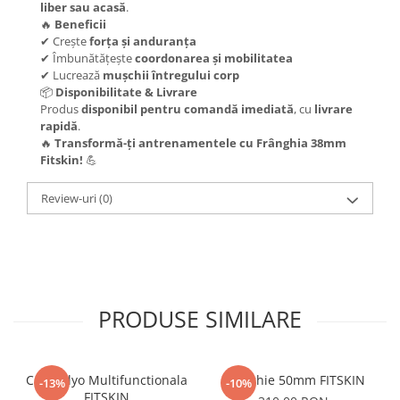
liber sau acasă
.
🔥
Beneficii
✔ Crește
forța și anduranța
✔ Îmbunătățește
coordonarea și mobilitatea
✔ Lucrează
mușchii întregului corp
📦
Disponibilitate & Livrare
Produs
disponibil pentru comandă imediată
, cu
livrare
rapidă
.
🔥
Transformă-ți antrenamentele cu Frânghia 38mm
Fitskin!
💪
Review-uri
(0)
PRODUSE SIMILARE
Cutie Plyo Multifunctionala
Franghie 50mm FITSKIN
-13%
-10%
FITSKIN