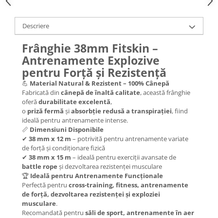
Descriere
Frânghie 38mm Fitskin –
Antrenamente Explozive
pentru Forță și Rezistență
💪
Material Natural & Rezistent – 100% Cânepă
Fabricată din
cânepă de înaltă calitate
, această frânghie
oferă
durabilitate excelentă
,
o
priză fermă
și
absorbție redusă a transpirației
, fiind
ideală pentru antrenamente intense.
📏
Dimensiuni Disponibile
✔
38 mm x 12 m
– potrivită pentru antrenamente variate
de forță și condiționare fizică
✔
38 mm x 15 m
– ideală pentru exerciții avansate de
battle rope
și dezvoltarea rezistenței musculare
🏆
Ideală pentru Antrenamente Funcționale
Perfectă pentru
cross-training, fitness, antrenamente
de forță, dezvoltarea rezistenței și exploziei
musculare
.
Recomandată pentru
săli de sport, antrenamente în aer