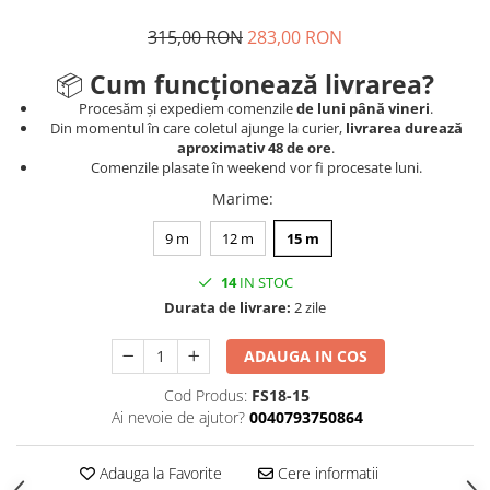
315,00 RON
283,00 RON
📦
Cum funcționează livrarea?
Procesăm și expediem comenzile
de luni până vineri
.
Din momentul în care coletul ajunge la curier,
livrarea durează
aproximativ 48 de ore
.
Comenzile plasate în weekend vor fi procesate luni.
Marime
:
9 m
12 m
15 m
14
IN STOC
Durata de livrare:
2 zile
ADAUGA IN COS
Cod Produs:
FS18-15
Ai nevoie de ajutor?
0040793750864
Adauga la Favorite
Cere informatii