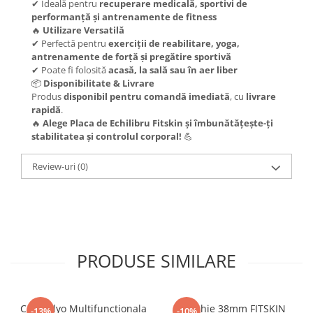
✔ Ideală pentru
recuperare medicală, sportivi de
performanță și antrenamente de fitness
🔥
Utilizare Versatilă
✔ Perfectă pentru
exerciții de reabilitare, yoga,
antrenamente de forță și pregătire sportivă
✔ Poate fi folosită
acasă, la sală sau în aer liber
📦
Disponibilitate & Livrare
Produs
disponibil pentru comandă imediată
, cu
livrare
rapidă
.
🔥
Alege Placa de Echilibru Fitskin și îmbunătățește-ți
stabilitatea și controlul corporal!
💪
Review-uri
(0)
PRODUSE SIMILARE
Cutie Plyo Multifunctionala
Franghie 38mm FITSKIN
-13%
-10%