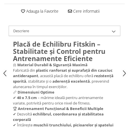
Adauga la Favorite
Cere informatii
Descriere
Placă de Echilibru Fitskin –
Stabilitate și Control pentru
Antrenamente Eficiente
⚖️
Material Durabil & Siguranță Maximă
Fabricată din
plastic ranforsat și suprafață din cauciuc
antiderapant
, această placă de echilibru oferă
rezistență
sporită
, stabilitate și o
aderență excelentă
, prevenind
alunecarea în timpul exercițiilor.
📏
Dimensiuni Optime
✔
40 x 7.5 cm
– mărime ideală pentru antrenamente
variate, potrivită pentru orice nivel de fitness.
🏆
Antrenament Funcțional & Beneficii Multiple
✔ Dezvoltă
echilibrul, coordonarea și stabilitatea
corporală
✔ Întărește
muschii trunchiului, picioarelor și spatelui