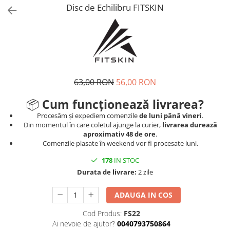
V-Form Shortline
Disc de Echilibru FITSKIN
Mingi
Vikings
Saci Exercitii
Berserker
Accesorii Sala
Valkyrie
Acccesori Antrenor
Fitness
63,00 RON
56,00 RON
Mingi medicinale
📦
Cum funcționează livrarea?
Motricitate și Coordonare
Procesăm și expediem comenzile
de luni până vineri
.
Prim Ajutor
Din momentul în care coletul ajunge la curier,
livrarea durează
aproximativ 48 de ore
.
Recuperare și Îcălzire
Comenzile plasate în weekend vor fi procesate luni.
178
IN STOC
Durata de livrare:
2 zile
ADAUGA IN COS
Cod Produs:
FS22
Ai nevoie de ajutor?
0040793750864