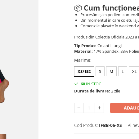
📦
Cum funcționea
Procesăm și expediem comenzi
Din momentul în care coletul aju
Comenzile plasate în weekend vo
Produs din Colectia Oficiala 2023 a 
Tip Produs:
Colanti Lungi
Material:
17% Spandex, 83% Polie
Marime
:
XS/152
S
M
L
XL
60
IN STOC
Durata de livrare:
2 zile
ADAUG
Cod Produs:
IFBB-05-XS
Ai ne