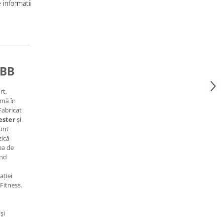
informatii
FBB
rt,
imă în
Fabricat
ester
și
sunt
zică
ea de
ând
ației
Fitness.
și