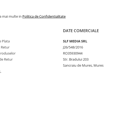
la mai multe in
Politica de Confidentialitate
DATE COMERCIALE
 Plata
SLF MEDIA SRL
e Retur
J26/548/2016
Produselor
RO35930944
de Retur
Str. Bradului 203
Sancraiu de Mures, Mures
L