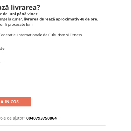
ză livrarea?
le
de luni până vineri
.
nge la curier,
livrarea durează aproximativ 48 de ore
.
r fi procesate luni.
Federatiei Internationale de Culturism si Fitness
ster
A IN COS
voie de ajutor?
0040793750864