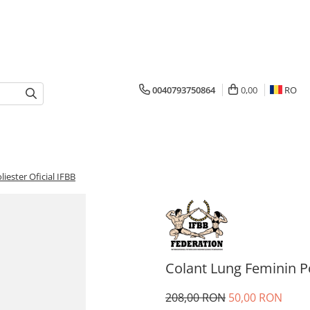
0040793750864
0,00
RO
iester Oficial IFBB
Colant Lung Feminin Po
208,00 RON
50,00 RON