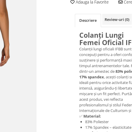
Adauga la Favorite
Cere 
Review-uri
(0)
Descriere
Colanți Lungi
Femei Oficial I
Colanții lungi oficiali IFBB sunt
concepuți pentru a oferi confo
susținere și performanță max
timpul antrenamentelor tale. 
dintr-un amestec de
83% poli
17% spandex
, acești colanți 
ideali pentru orice activitate fi
intensă, asigurându-ți libertat
mișcare și un fit perfect. Purt
acest produs, vei reflecta
profesionalismul și stilul Feder
Internaționale de Culturism și 
✅
Material:
83% Poliester
17% Spandex – elasticitate 