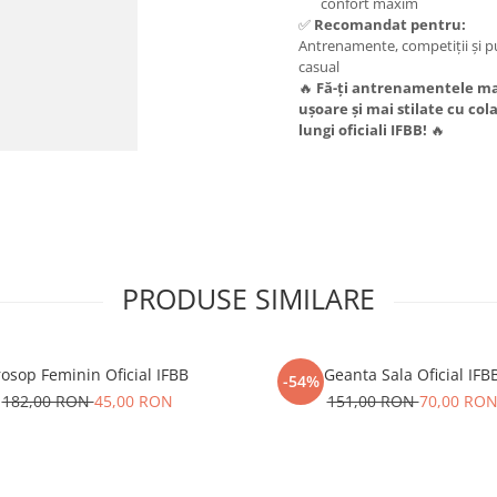
confort maxim
✅
Recomandat pentru:
Antrenamente, competiții și p
casual
🔥
Fă-ți antrenamentele ma
ușoare și mai stilate cu cola
lungi oficiali IFBB!
🔥
PRODUSE SIMILARE
rosop Feminin Oficial IFBB
Geanta Sala Oficial IFB
-54%
182,00 RON
45,00 RON
151,00 RON
70,00 RO