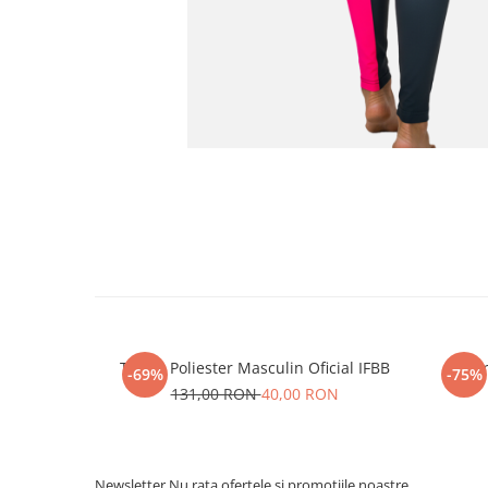
Tricou Poliester Masculin Oficial IFBB
P
-69%
-75%
131,00 RON
40,00 RON
Newsletter
Nu rata ofertele si promotiile noastre