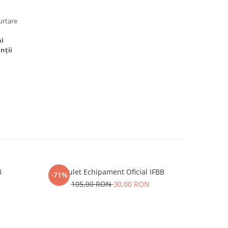
urtare
i
nții
B
Saculet Echipament Oficial IFBB
Bluza Tren
-71%
-74%
N
105,00 RON
30,00 RON
38