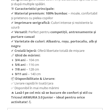
și după multiple spălări.
🎯
Caracteristici principale:
✔
Material premium:
100% bumbac
– moale, confortabil
și prietenos cu pielea copiilor
✔
Imprimare serigrafică:
Culori intense și rezistente la
uzură
✔
Versatil:
Perfect pentru
competiții, antrenamente și
purtare casual
✔
Varietate de culori:
Albastru, roșu, portocaliu, alb și
negru
✔
Croială lejeră:
Oferă libertate totală de mișcare
📏
Ghid de mărimi:
👦
3/4 ani
– 104 cm
👧
5/6 ani
– 116 cm
👦
7/8 ani
– 128 cm
👧
9/11 ani
– 140 cm
📦
Disponibilitate & Livrare:
✅ Livrare rapidă în toată țara
✅ Disponibil în mai multe mărimi
🔥
Lasă-l pe cel mic să se bucure de confort și stil cu
Tricoul ARMURA 3.0 Junior – ideal pentru orice
activitate!
💪