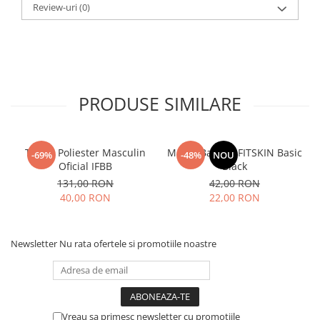
Review-uri
(0)
PRODUSE SIMILARE
Tricou Poliester Masculin
Maiou Barbati FITSKIN Basic
-69%
-48%
NOU
Oficial IFBB
Black
131,00 RON
42,00 RON
40,00 RON
22,00 RON
Newsletter
Nu rata ofertele si promotiile noastre
Vreau sa primesc newsletter cu promotiile