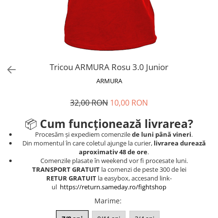
V-Form Shortline
Mingi
Vikings
Saci Exercitii
Berserker
Accesorii Sala
Valkyrie
Acccesori Antrenor
Tricou ARMURA Rosu 3.0 Junior
Fitness
ARMURA
Mingi medicinale
Motricitate și Coordonare
32,00 RON
10,00 RON
Prim Ajutor
📦
Cum funcționează livrarea?
Recuperare și Îcălzire
Procesăm și expediem comenzile
de luni până vineri
.
Din momentul în care coletul ajunge la curier,
livrarea durează
aproximativ 48 de ore
.
Comenzile plasate în weekend vor fi procesate luni.
TRANSPORT GRATUIT
la comenzi de peste 300 de lei
RETUR GRATUIT
la easybox, accesand link-
ul
https://return.sameday.ro/fightshop
Marime
: