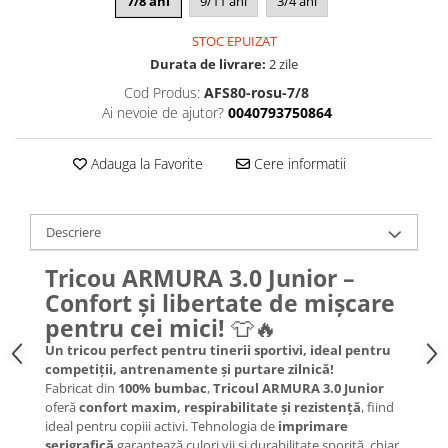
7/8 ani
9/11 ani
3/4 ani
STOC EPUIZAT
Durata de livrare:
2 zile
Cod Produs:
AFS80-rosu-7/8
Ai nevoie de ajutor?
0040793750864
Adauga la Favorite
Cere informatii
Descriere
Tricou ARMURA 3.0 Junior –
Confort și libertate de mișcare
pentru cei mici!
👕🔥
Un tricou perfect pentru tinerii sportivi, ideal pentru
competiții, antrenamente și purtare zilnică!
Fabricat din
100% bumbac
,
Tricoul ARMURA 3.0 Junior
oferă
confort maxim, respirabilitate și rezistență
, fiind
ideal pentru copiii activi. Tehnologia de
imprimare
serigrafică
garantează culori vii și durabilitate sporită, chiar