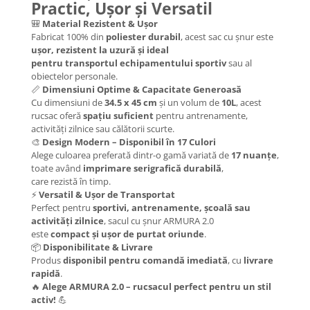
Practic, Ușor și Versatil
🎒
Material Rezistent & Ușor
Fabricat 100% din
poliester durabil
, acest sac cu șnur este
ușor, rezistent la uzură și ideal
pentru transportul echipamentului sportiv
sau al
obiectelor personale.
📏
Dimensiuni Optime & Capacitate Generoasă
Cu dimensiuni de
34.5 x 45 cm
și un volum de
10L
, acest
rucsac oferă
spațiu suficient
pentru antrenamente,
activități zilnice sau călătorii scurte.
🎨
Design Modern – Disponibil în 17 Culori
Alege culoarea preferată dintr-o gamă variată de
17 nuanțe
,
toate având
imprimare serigrafică durabilă
,
care rezistă în timp.
⚡
Versatil & Ușor de Transportat
Perfect pentru
sportivi, antrenamente, școală sau
activități zilnice
, sacul cu șnur ARMURA 2.0
este
compact și ușor de purtat oriunde
.
📦
Disponibilitate & Livrare
Produs
disponibil pentru comandă imediată
, cu
livrare
rapidă
.
🔥
Alege ARMURA 2.0 – rucsacul perfect pentru un stil
activ!
💪