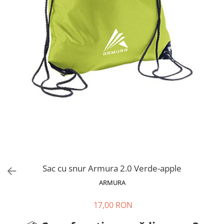
V-Form Shortline
Mingi
Vikings
Saci Exercitii
Berserker
Accesorii Sala
Valkyrie
Acccesori Antrenor
Fitness
Mingi medicinale
Motricitate și Coordonare
Prim Ajutor
Recuperare și Îcălzire
Sac cu snur Armura 2.0 Verde-apple
ARMURA
17,00 RON