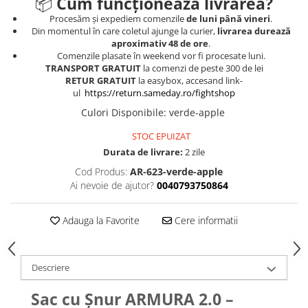
📦
Cum funcționează livrarea?
Procesăm și expediem comenzile
de luni până vineri
.
Din momentul în care coletul ajunge la curier,
livrarea durează
aproximativ 48 de ore
.
Comenzile plasate în weekend vor fi procesate luni.
TRANSPORT GRATUIT
la comenzi de peste 300 de lei
RETUR GRATUIT
la easybox, accesand link-
ul
https://return.sameday.ro/fightshop
Culori Disponibile
:
verde-apple
STOC EPUIZAT
Durata de livrare:
2 zile
Cod Produs:
AR-623-verde-apple
Ai nevoie de ajutor?
0040793750864
Adauga la Favorite
Cere informatii
Descriere
Sac cu Șnur ARMURA 2.0 –