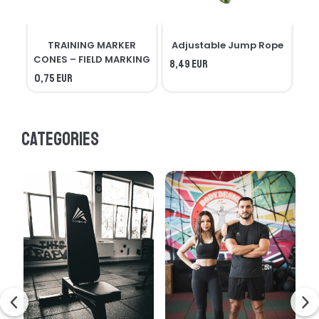
TRAINING MARKER
Adjustable Jump Rope
R
CONES – FIELD MARKING
8,49 EUR
0,75 EUR
7,3
Categories