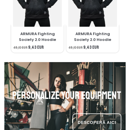
ARMURA Fighting
ARMURA Fighting
M
Society 2.0 Hoodie
Society 2.0 Hoodie
9,43 EUR
9,43 EUR
48,10 EUR
48,10 EUR
34,
Personalize your equipment