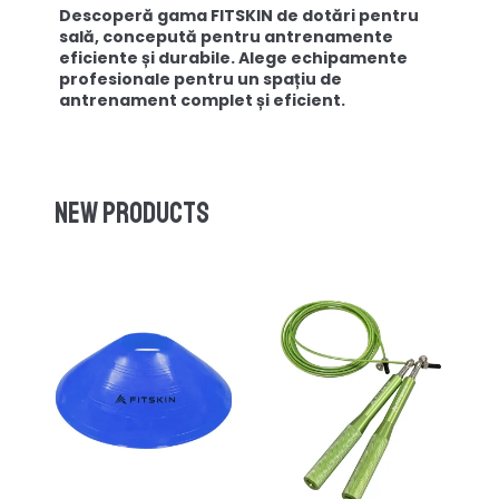
Descoperă gama FITSKIN de dotări pentru
sală, concepută pentru antrenamente
eficiente și durabile. Alege echipamente
profesionale pentru un spațiu de
antrenament complet și eficient.
New products
-