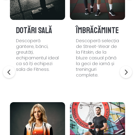
Dotări sală
Îmbrăcăminte
Descoperă
Descoperă selecția
gantere, bănci,
de Street-Wear de
greutăți,
la Fitskin, de la
echipamentul ideal
bluze casual până
ca să îți echipezi
la geci de iarnă și
sala de Fitness.
treninguri
complete.