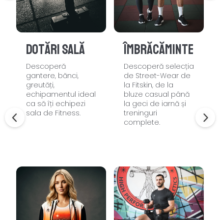
Dotări sală
Îmbrăcăminte
Descoperă
Descoperă selecția
gantere, bănci,
de Street-Wear de
greutăți,
la Fitskin, de la
echipamentul ideal
bluze casual până
ca să îți echipezi
la geci de iarnă și
sala de Fitness.
treninguri
complete.