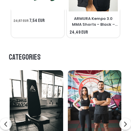
ARMURA Kempo 3.0
7,54 EUR
24,87 EUR
MMA Shorts – Black –
Seniors
24,49 EUR
21,
Categories