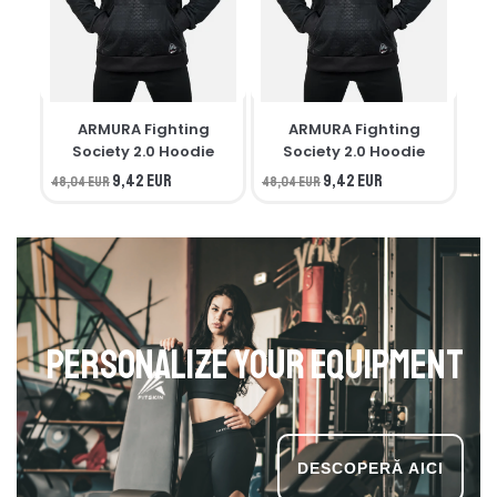
ARMURA Fighting
ARMURA Fighting
M
Society 2.0 Hoodie
Society 2.0 Hoodie
9,42 EUR
9,42 EUR
48,04 EUR
48,04 EUR
34,
Personalize your equipment