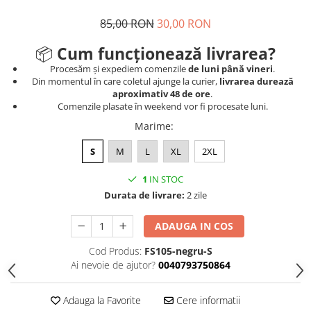
85,00 RON
30,00 RON
📦
Cum funcționează livrarea?
Procesăm și expediem comenzile
de luni până vineri
.
Din momentul în care coletul ajunge la curier,
livrarea durează
aproximativ 48 de ore
.
Comenzile plasate în weekend vor fi procesate luni.
Marime
:
S
M
L
XL
2XL
1
IN STOC
Durata de livrare:
2 zile
ADAUGA IN COS
Cod Produs:
FS105-negru-S
Ai nevoie de ajutor?
0040793750864
Adauga la Favorite
Cere informatii