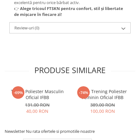
excelentă pentru orice bărbat activ.
👉
Alege tricoul FTSKN pentru confort, stil și libertate
de mișcare în fiecare zi!
Review-uri
(0)
PRODUSE SIMILARE
Tricou Poliester Masculin
Bluza Trening Poliester
-69%
-74%
Oficial IFBB
Feminin Oficial IFBB
131,00 RON
389,00 RON
40,00 RON
100,00 RON
Newsletter
Nu rata ofertele si promotiile noastre