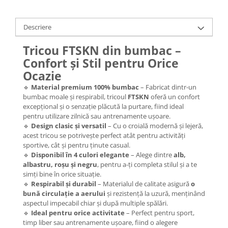
Descriere
Tricou FTSKN din bumbac –
Confort și Stil pentru Orice
Ocazie
🔹
Material premium 100% bumbac
– Fabricat dintr-un
bumbac moale și respirabil, tricoul
FTSKN
oferă un confort
excepțional și o senzație plăcută la purtare, fiind ideal
pentru utilizare zilnică sau antrenamente ușoare.
🔹
Design clasic și versatil
– Cu o croială modernă și lejeră,
acest tricou se potrivește perfect atât pentru activități
sportive, cât și pentru ținute casual.
🔹
Disponibil în 4 culori elegante
– Alege dintre
alb,
albastru, roșu și negru
, pentru a-ți completa stilul și a te
simți bine în orice situație.
🔹
Respirabil și durabil
– Materialul de calitate asigură
o
bună circulație a aerului
și rezistență la uzură, menținând
aspectul impecabil chiar și după multiple spălări.
🔹
Ideal pentru orice activitate
– Perfect pentru sport,
timp liber sau antrenamente ușoare, fiind o alegere