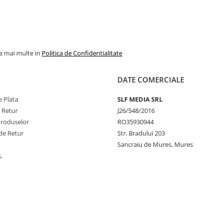
la mai multe in
Politica de Confidentialitate
DATE COMERCIALE
 Plata
SLF MEDIA SRL
e Retur
J26/548/2016
Produselor
RO35930944
de Retur
Str. Bradului 203
Sancraiu de Mures, Mures
L