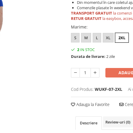
Din momentul în care coletul aju
Comenzile plasate în weekend vo
TRANSPORT GRATUIT
la comenzi 
RETUR GRATUIT
la easybox, acces
Marime
:
S
M
L
XL
2XL
2
IN STOC
Durata de livrare:
2 zile
ADAUG
Cod Produs:
WUKF-07-2XL
Ai
Adauga la Favorite
Cere 
Review-uri
(0)
Descriere