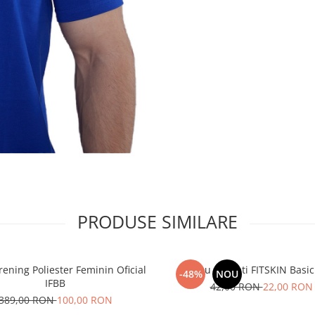
PRODUSE SIMILARE
rening Poliester Feminin Oficial
Maiou Barbati FITSKIN Basic
-48%
NOU
IFBB
42,00 RON
22,00 RON
389,00 RON
100,00 RON