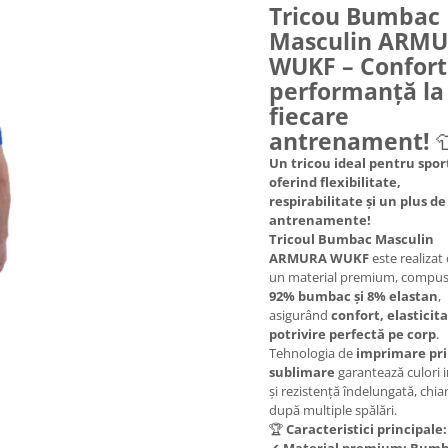
Tricou Bumbac
Masculin ARM
WUKF – Confort 
performanță la
fiecare
antrenament!

Un tricou ideal pentru sport
oferind flexibilitate,
respirabilitate și un plus de 
antrenamente!
Tricoul Bumbac Masculin
ARMURA WUKF
este realizat 
un material premium, compus
9
2% bumbac și 8% elastan
,
asigurând
confort, elasticita
potrivire perfectă pe corp
.
Tehnologia de
imprimare pr
sublimare
garantează culori 
și rezistență îndelungată, chiar
după multiple spălări.
🏆
Caracteristici principale: