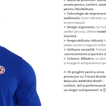
✔
Material premium:
Bumb
moale pentru confort, elas
pentru flexibilitate
✔
Tehnologie de imprimare
sublimată:
Culori vibrante, c
se estompează
✔
Design ergonomic:
Se mul
perfect pe corp, oferind
mobil
maximă
✔
Respirabilitate ridicată:
M
pielea uscată și asigură confo
✔
Utilizare versatilă:
Potrivi
antrenamente și purtare zi
✔
Culoare:
Albastru
, un plus
și energie în echipamentul spo
💪
Fii pregătit pentru orice
provocare cu Tricoul Bumb
Masculin ARMURA WUKF –
confort, stil și performanță 
un singur echipament!
🔥🏆