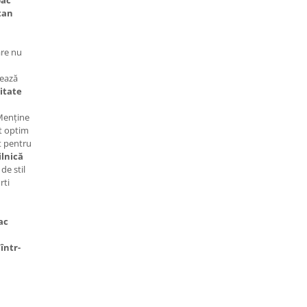
ac
tan
are nu
ează
itate
enține
rt optim
t pentru
lnică
 de stil
rti
ac
într-