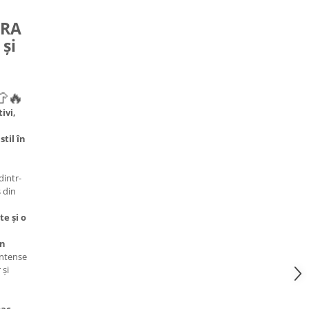
URA
și
🔥
ivi,
stil în
dintr-
 din
te și o
in
intense
 și