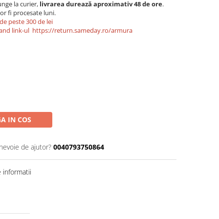
nge la curier,
livrarea durează aproximativ 48 de ore
.
r fi procesate luni.
de peste 300 de lei
and link-ul
https://return.sameday.ro/armura
A IN COS
 nevoie de ajutor?
0040793750864
informatii