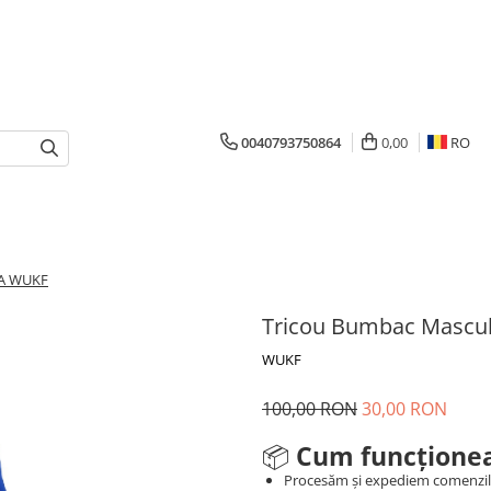
0040793750864
0,00
RO
RA WUKF
Tricou Bumbac Masc
WUKF
100,00 RON
30,00 RON
📦
Cum funcționea
Procesăm și expediem comenzi