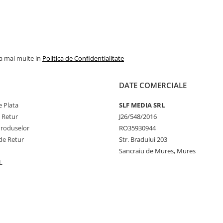
la mai multe in
Politica de Confidentialitate
DATE COMERCIALE
 Plata
SLF MEDIA SRL
e Retur
J26/548/2016
Produselor
RO35930944
de Retur
Str. Bradului 203
Sancraiu de Mures, Mures
L