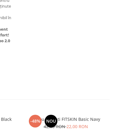
entru
ținute
ibil în
ment
fort!
o 2.0
 Black
Maiou Barbati FITSKIN Basic Navy
Maiou Ba
-48%
NOU
-48%
42,00 RON
22,00 RON
5