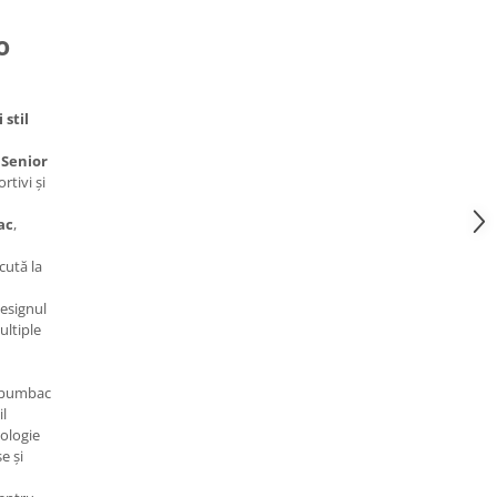
o
stil
 Senior
rtivi și
ac
,
ăcută la
designul
ultiple
bumbac
il
ologie
e și