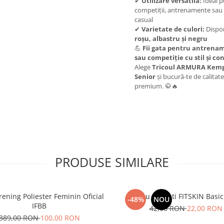
✔
Utilizare versatilă:
Ideal p
competiții, antrenamente sau 
casual
✔
Varietate de culori:
Dispon
roșu, albastru și negru
💪
Fii gata pentru antrena
sau competiție cu stil și con
Alege
Tricoul ARMURA Kemp
Senior
și bucură-te de calitate
premium. 🥋🔥
PRODUSE SIMILARE
rening Poliester Feminin Oficial
Maiou Barbati FITSKIN Basic
-48%
NOU
IFBB
42,00 RON
22,00 RON
389,00 RON
100,00 RON