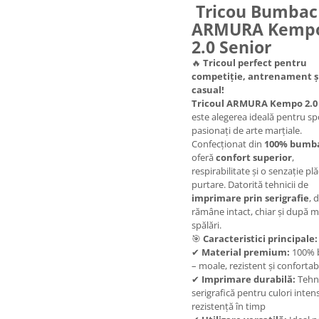
Tricou Bumbac
ARMURA Kemp
2.0 Senior
🔥
Tricoul perfect pentru
competiție, antrenament și 
casual!
Tricoul ARMURA Kempo 2.0
este alegerea ideală pentru spo
pasionați de arte marțiale.
Confecționat din
100% bumb
oferă
confort superior
,
respirabilitate și o senzație pl
purtare. Datorită tehnicii de
imprimare prin serigrafie
, 
rămâne intact, chiar și după m
spălări.
🎯
Caracteristici principale:
✔
Material premium:
100% 
– moale, rezistent și confortab
✔
Imprimare durabilă:
Tehn
serigrafică pentru culori intens
rezistență în timp