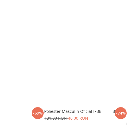
Tricou Poliester Masculin Oficial IFBB
Bluza T
-69%
-74%
131,00 RON
40,00 RON