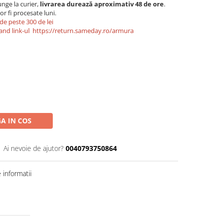
nge la curier,
livrarea durează aproximativ 48 de ore
.
r fi procesate luni.
de peste 300 de lei
and link-ul
https://return.sameday.ro/armura
A IN COS
Ai nevoie de ajutor?
0040793750864
informatii