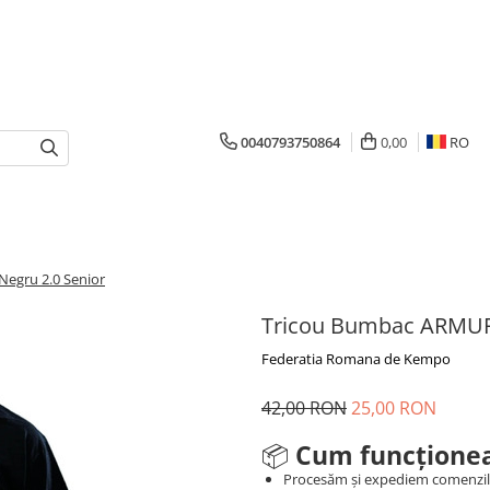
0040793750864
0,00
RO
egru 2.0 Senior
Tricou Bumbac ARMUR
Federatia Romana de Kempo
42,00 RON
25,00 RON
📦
Cum funcționea
Procesăm și expediem comenzi