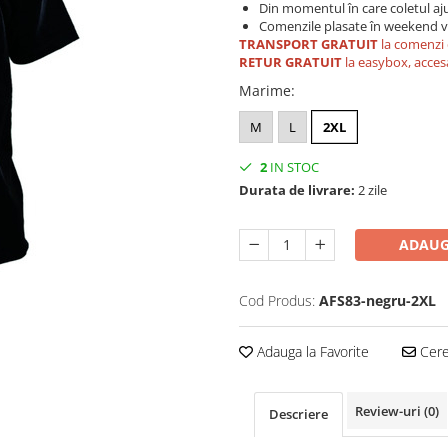
Din momentul în care coletul aju
Comenzile plasate în weekend vo
TRANSPORT GRATUIT
la comenzi 
RETUR GRATUIT
la easybox, acces
Marime
:
M
L
2XL
2
IN STOC
Durata de livrare:
2 zile
ADAUG
Cod Produs:
AFS83-negru-2XL
Adauga la Favorite
Cere 
Review-uri
(0)
Descriere