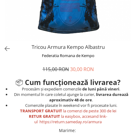
V-Form Shortline
Mingi
Vikings
Saci Exercitii
Berserker
Accesorii Sala
Valkyrie
Acccesori Antrenor
Fitness
Tricou Armura Kempo Albastru
Mingi medicinale
Federatia Romana de Kempo
Motricitate și Coordonare
115,00 RON
30,00 RON
Prim Ajutor
Recuperare și Îcălzire
📦
Cum funcționează livrarea?
Procesăm și expediem comenzile
de luni până vineri
.
Din momentul în care coletul ajunge la curier,
livrarea durează
aproximativ 48 de ore
.
Comenzile plasate în weekend vor fi procesate luni.
TRANSPORT GRATUIT
la comenzi de peste 300 de lei
RETUR GRATUIT
la easybox, accesand link-
ul
https://return.sameday.ro/armura
Marime
: