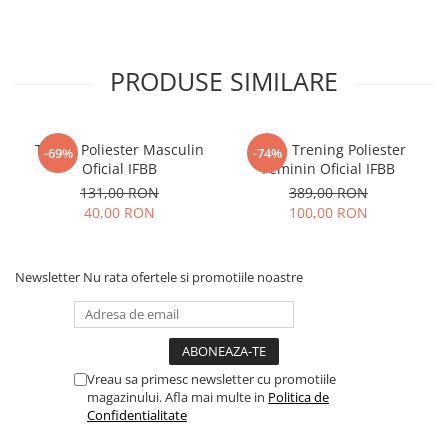
PRODUSE SIMILARE
Tricou Poliester Masculin
Bluza Trening Poliester
-69%
-74%
Oficial IFBB
Feminin Oficial IFBB
131,00 RON
389,00 RON
40,00 RON
100,00 RON
Newsletter
Nu rata ofertele si promotiile noastre
Vreau sa primesc newsletter cu promotiile
magazinului. Afla mai multe in
Politica de
Confidentialitate