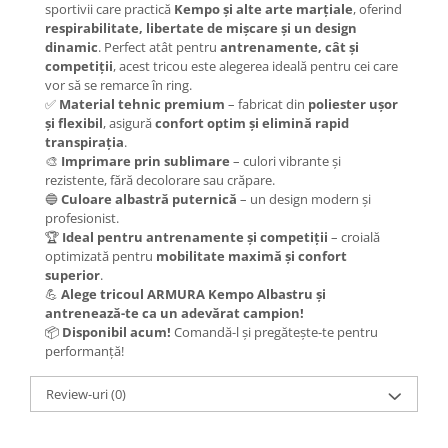
sportivii care practică
Kempo și alte arte marțiale
, oferind
respirabilitate, libertate de mișcare și un design
dinamic
. Perfect atât pentru
antrenamente, cât și
competiții
, acest tricou este alegerea ideală pentru cei care
vor să se remarce în ring.
✅
Material tehnic premium
– fabricat din
poliester ușor
și flexibil
, asigură
confort optim și elimină rapid
transpirația
.
🎨
Imprimare prin sublimare
– culori vibrante și
rezistente, fără decolorare sau crăpare.
🔵
Culoare albastră puternică
– un design modern și
profesionist.
🏆
Ideal pentru antrenamente și competiții
– croială
optimizată pentru
mobilitate maximă și confort
superior
.
💪
Alege tricoul ARMURA Kempo Albastru și
antrenează-te ca un adevărat campion!
📦
Disponibil acum!
Comandă-l și pregătește-te pentru
performanță!
Review-uri
(0)