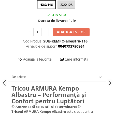
4XS/116
3XS/128
3
IN STOC
Durata de livrare:
2 zile
ADAUGA IN COS
Cod Produs:
SUB-KEMPO-albastru-116
Ai nevoie de ajutor?
0040793750864
Adauga la Favorite
Cere informatii
Descriere
Tricou ARMURA Kempo
Albastru – Performanță și
Confort pentru Luptători
🥋
Antrenează-te cu stil și determinare!
🥋
Tricoul ARMURA Kempo Albastru
este creat pentru