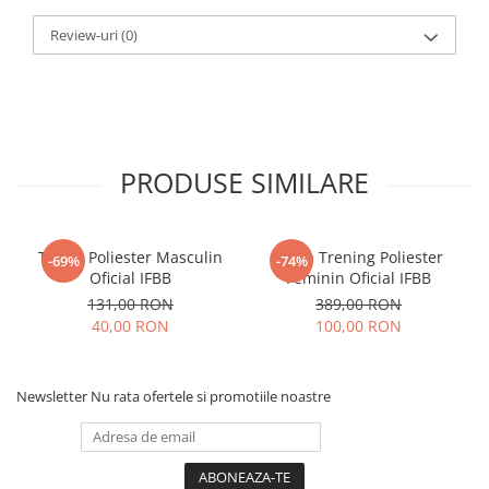
Review-uri
(0)
PRODUSE SIMILARE
Tricou Poliester Masculin
Bluza Trening Poliester
-69%
-74%
Oficial IFBB
Feminin Oficial IFBB
131,00 RON
389,00 RON
40,00 RON
100,00 RON
Newsletter
Nu rata ofertele si promotiile noastre