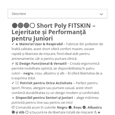
Descriere
⚫🔴🔵⚪
Short Poly FITSKIN –
Lejeritate și Performanță
pentru Juniori
✔ 🔥
Material Ușor & Respirabil
– Fabricat din poliester de
înaltă calitate, acest short oferă confort maxim, uscare
rapidă și libertate de mișcare, fiind ideal atât pentru
antrenamente, cât și pentru purtare zilnică.
✔ 🎽
Design Funcțional & Versatil
– Croiala ergonomică
permite mobilitate optimă, iar disponibilitatea în patru
culori –
negru
, roșu, albastru și alb – îți oferă libertatea de a-
ți exprima stilul.
✔ 🏃‍♂️
Potrivit pentru Orice Activitate
– Perfect pentru
sport, fitness, alergare sau purtare casual, acest short
combină durabilitatea cu un design modern și confortabil.
🔹
Disponibil pentru Seniori și Juniori
– alege mărimea
potrivită pentru tine sau pentru cei mici!
📦 Comandă acum în culorile:
Negru ⚫, Roșu 🔴, Albastru
🔵 și Alb ⚪
și bucură-te de libertate totală de mișcare! 💪🔥