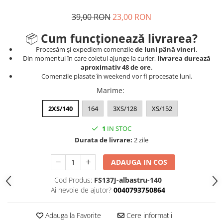
39,00 RON
23,00 RON
📦
Cum funcționează livrarea?
Procesăm și expediem comenzile
de luni până vineri
.
Din momentul în care coletul ajunge la curier,
livrarea durează
aproximativ 48 de ore
.
Comenzile plasate în weekend vor fi procesate luni.
Marime
:
2XS/140
164
3XS/128
XS/152
1
IN STOC
Durata de livrare:
2 zile
ADAUGA IN COS
Cod Produs:
FS137J-albastru-140
Ai nevoie de ajutor?
0040793750864
Adauga la Favorite
Cere informatii