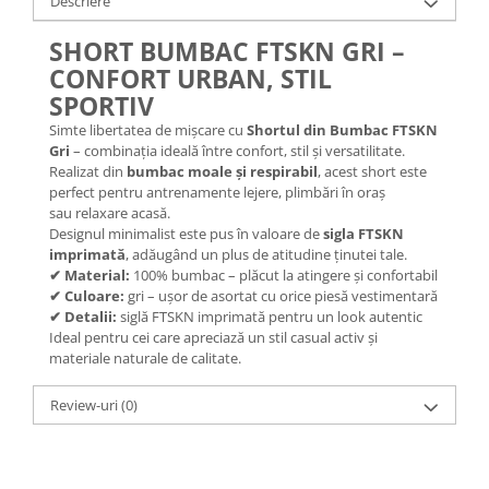
Descriere
SHORT BUMBAC FTSKN GRI –
CONFORT URBAN, STIL
SPORTIV
Simte libertatea de mișcare cu
Shortul din Bumbac FTSKN
Gri
– combinația ideală între confort, stil și versatilitate.
Realizat din
bumbac moale și respirabil
, acest short este
perfect pentru antrenamente lejere, plimbări în oraș
sau relaxare acasă.
Designul minimalist este pus în valoare de
sigla FTSKN
imprimată
, adăugând un plus de atitudine ținutei tale.
✔ Material:
100% bumbac – plăcut la atingere și confortabil
✔ Culoare:
gri – ușor de asortat cu orice piesă vestimentară
✔ Detalii:
siglă FTSKN imprimată pentru un look autentic
Ideal pentru cei care apreciază un stil casual activ și
materiale naturale de calitate.
Review-uri
(0)