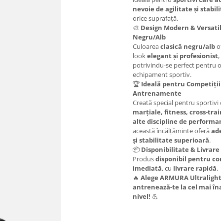
nevoie de agilitate și stabil
orice suprafață.
🎨
Design Modern & Versatil
Negru/Alb
Culoarea
clasică negru/alb
o
look
elegant și profesionist
,
potrivindu-se perfect pentru o
echipament sportiv.
🏆
Ideală pentru Competiții
Antrenamente
Creată special pentru sportivi
marțiale, fitness, cross-trai
alte discipline de performa
această încălțăminte oferă
ad
și stabilitate superioară
.
📦
Disponibilitate & Livrare
Produs
disponibil pentru 
imediată
, cu
livrare rapidă
.
🔥
Alege ARMURA Ultralight
antrenează-te la cel mai în
nivel!
💪