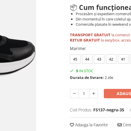
📦
Cum funcționea
Procesăm și expediem comenzi
Din momentul în care coletul aju
Comenzile plasate în weekend vo
TRANSPORT GRATUIT
la comenzi 
RETUR GRATUIT
la easybox, acces
Marime
:
45
44
43
42
41
5
IN STOC
Durata de livrare:
2 zile
ADAUG
Cod Produs:
FS137-negru-35
Adauga la Favorite
Cere 