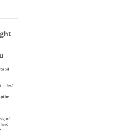
ght
ru
tabil
te oferă
optim
sigură
, fiind
u