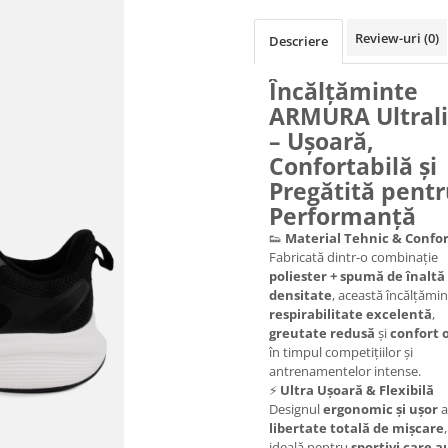
Review-uri
(0)
Descriere
Încălțăminte
ARMURA Ultrali
– Ușoară,
Confortabilă și
Pregătită pent
Performanță
👟
Material Tehnic & Confor
Fabricată dintr-o combinație
poliester + spumă de înaltă
densitate
, această încălțămin
respirabilitate excelentă
,
greutate redusă
și
confort 
în timpul competițiilor și
antrenamentelor intense.
⚡
Ultra Ușoară & Flexibilă
Designul
ergonomic și ușor
a
libertate totală de mișcare
ideală pentru
sportivi care a