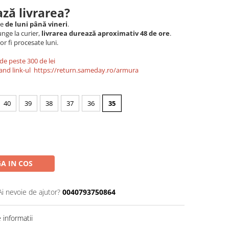
ză livrarea?
le
de luni până vineri
.
nge la curier,
livrarea durează aproximativ 48 de ore
.
r fi procesate luni.
de peste 300 de lei
and link-ul
https://return.sameday.ro/armura
40
39
38
37
36
35
A IN COS
Ai nevoie de ajutor?
0040793750864
informatii