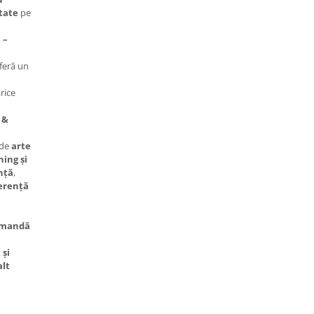
itate
pe
 –
feră un
rice
 &
 de
arte
ning și
nță
,
erență
comandă
 și
alt