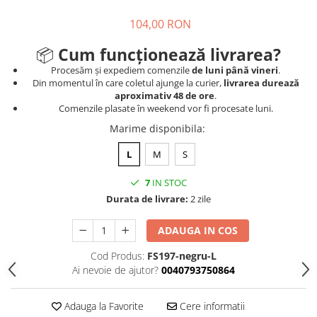
104,00 RON
📦
Cum funcționează livrarea?
Procesăm și expediem comenzile
de luni până vineri
.
Din momentul în care coletul ajunge la curier,
livrarea durează
aproximativ 48 de ore
.
Comenzile plasate în weekend vor fi procesate luni.
Marime disponibila
:
L
M
S
7
IN STOC
Durata de livrare:
2 zile
ADAUGA IN COS
Cod Produs:
FS197-negru-L
Ai nevoie de ajutor?
0040793750864
Adauga la Favorite
Cere informatii