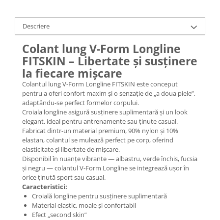
Descriere
Colant lung V-Form Longline
FITSKIN – Libertate și susținere
la fiecare mișcare
Colantul lung V-Form Longline FITSKIN este conceput
pentru a oferi confort maxim și o senzație de „a doua piele”,
adaptându-se perfect formelor corpului.
Croiala longline asigură susținere suplimentară și un look
elegant, ideal pentru antrenamente sau ținute casual.
Fabricat dintr-un material premium, 90% nylon și 10%
elastan, colantul se mulează perfect pe corp, oferind
elasticitate și libertate de mișcare.
Disponibil în nuanțe vibrante — albastru, verde închis, fucsia
și negru — colantul V-Form Longline se integrează ușor în
orice ținută sport sau casual.
Caracteristici:
Croială longline pentru susținere suplimentară
Material elastic, moale și confortabil
Efect „second skin”