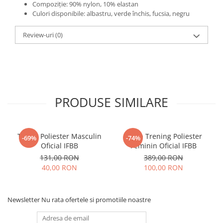
Compoziție: 90% nylon, 10% elastan
Culori disponibile: albastru, verde închis, fucsia, negru
Review-uri
(0)
PRODUSE SIMILARE
Tricou Poliester Masculin
Bluza Trening Poliester
-69%
-74%
Oficial IFBB
Feminin Oficial IFBB
131,00 RON
389,00 RON
40,00 RON
100,00 RON
Newsletter
Nu rata ofertele si promotiile noastre