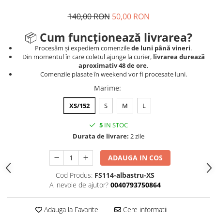
140,00 RON
50,00 RON
📦
Cum funcționează livrarea?
Procesăm și expediem comenzile
de luni până vineri
.
Din momentul în care coletul ajunge la curier,
livrarea durează
aproximativ 48 de ore
.
Comenzile plasate în weekend vor fi procesate luni.
Marime
:
XS/152
S
M
L
5
IN STOC
Durata de livrare:
2 zile
ADAUGA IN COS
Cod Produs:
FS114-albastru-XS
Ai nevoie de ajutor?
0040793750864
Adauga la Favorite
Cere informatii