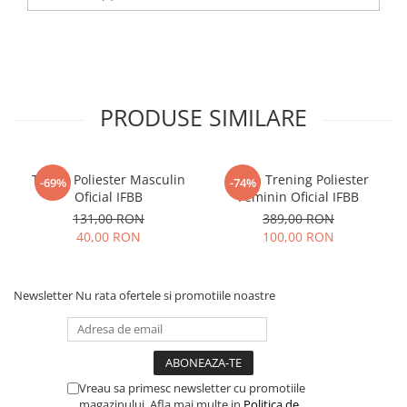
PRODUSE SIMILARE
Tricou Poliester Masculin
Bluza Trening Poliester
-69%
-74%
Oficial IFBB
Feminin Oficial IFBB
131,00 RON
389,00 RON
40,00 RON
100,00 RON
Newsletter
Nu rata ofertele si promotiile noastre
Vreau sa primesc newsletter cu promotiile
magazinului. Afla mai multe in
Politica de