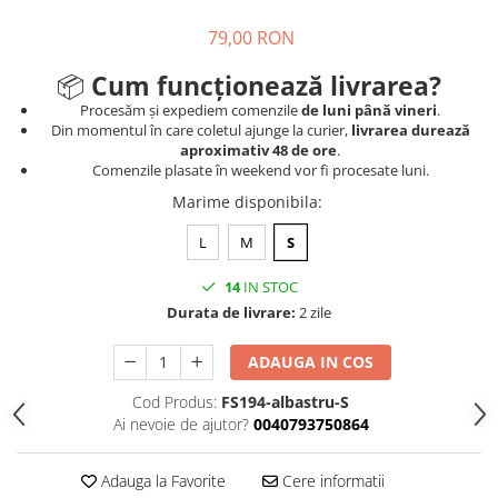
79,00 RON
📦
Cum funcționează livrarea?
Procesăm și expediem comenzile
de luni până vineri
.
Din momentul în care coletul ajunge la curier,
livrarea durează
aproximativ 48 de ore
.
Comenzile plasate în weekend vor fi procesate luni.
Marime disponibila
:
L
M
S
14
IN STOC
Durata de livrare:
2 zile
ADAUGA IN COS
Cod Produs:
FS194-albastru-S
Ai nevoie de ajutor?
0040793750864
Adauga la Favorite
Cere informatii