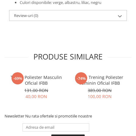
Culori disponibile: verge, albastru, liliac, negru
Review-uri
(0)
PRODUSE SIMILARE
Tricou Poliester Masculin
Bluza Trening Poliester
-69%
-74%
Oficial IFBB
Feminin Oficial IFBB
131,00 RON
389,00 RON
40,00 RON
100,00 RON
Newsletter
Nu rata ofertele si promotiile noastre