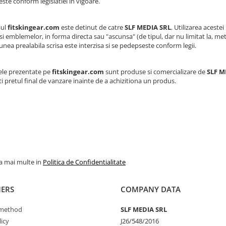
ste conform legislatiei in vigoare.
ul
fitskingear.com
este detinut de catre
SLF MEDIA SRL
. Utilizarea acest
 si emblemelor, in forma directa sau "ascunsa" (de tipul, dar nu limitat la, me
nea prealabila scrisa este interzisa si se pedepseste conform legii.
le prezentate pe
fitskingear.com
sunt produse si comercializare de
SLF M
ti pretul final de vanzare inainte de a achizitiona un produs.
la mai multe in
Politica de Confidentialitate
ERS
COMPANY DATA
method
SLF MEDIA SRL
icy
J26/548/2016