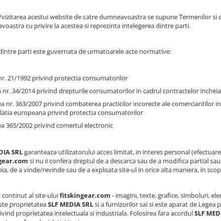
vizitarea acestui website de catre dumneavoastra se supune Termenilor si condi
oastra cu privire la acestea si reprezinta intelegerea dintre parti.
 dintre parti este guvernata de urmatoarele acte normative:
r. 21/1992 privind protectia consumatorilor
nr. 34/2014 privind drepturile consumatorilor in cadrul contractelor incheiat
a nr. 363/2007 privind combaterea practicilor incorecte ale comerciantilor i
slatia europeana privind protectia consumatorilor
a 365/2002 privind comertul electronic
DIA SRL
garanteaza utilizatorului acces limitat, in interes personal (efectuar
ngear.com
si nu ii confera dreptul de a descarca sau de a modifica partial sau i
ia, de a vinde/revinde sau de a exploata site-ul in orice alta maniera, in scopu
 continut al site-ului
fitskingear.com
- imagini, texte, grafice, simboluri, el
este proprietatea
SLF MEDIA SRL
si a furnizorilor sai si este aparat de Legea 
rivind proprietatea intelectuala si industriala. Folosirea fara acordul
SLF MED