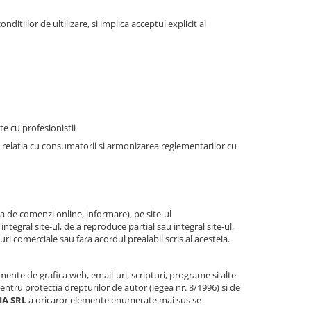
tiilor de ultilizare, si implica acceptul explicit al
e cu profesionistii
n relatia cu consumatorii si armonizarea reglementarilor cu
ea de comenzi online, informare), pe site-ul
ntegral site-ul, de a reproduce partial sau integral site-ul,
ri comerciale sau fara acordul prealabil scris al acesteia.
emente de grafica web, email-uri, scripturi, programe si alte
pentru protectia drepturilor de autor (legea nr. 8/1996) si de
IA SRL
a oricaror elemente enumerate mai sus se