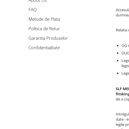
About Us
V-Form Shortline
Exercise Bags
Vikings
FAQ
Accesul/
dumneav
Gym Accesories
Berserker
Metode de Plata
Valkyrie
Coach Accessories
Politica de Retur
Relatia
First Aid
Garantia Produselor
Fitness
OG n
Confidentialitate
Medicine Balls
OUG 
Lege
Motor Skills and Coordination
legi
Recovery and Warm-Up
Lege
SLF ME
fitski
de a cop
Intregul
date - 
legile p